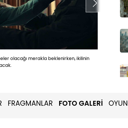
er olacağı merakla beklenirken, ikilinin
Yamaç’ı
acak.
oynaya
R
FRAGMANLAR
FOTO GALERİ
OYUN