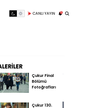
5
CANLI YAYIN
LERİLER
Çukur Final
Bölümü
Fotoğrafları
Çukur 130.