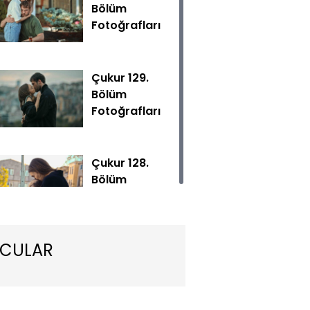
Bölüm
Fotoğrafları
Çukur 129.
Bölüm
Fotoğrafları
n elinden kurtulan Kulkan, hayatta kalmak için Amca’ya k
cak.
Çukur 128.
Bölüm
Fotoğrafları
CULAR
Çukur 127.
Bölüm
Fotoğrafları