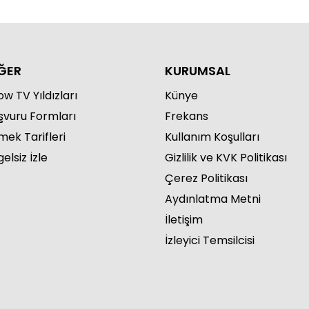
ĞER
KURUMSAL
w TV Yıldızları
Künye
şvuru Formları
Frekans
mek Tarifleri
Kullanım Koşulları
elsiz İzle
Gizlilik ve KVK Politikası
Çerez Politikası
Aydınlatma Metni
İletişim
İzleyici Temsilcisi