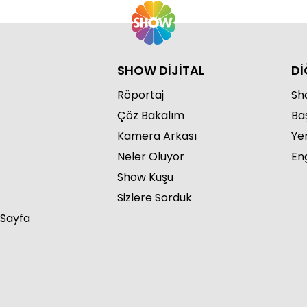
SHOW DİJİTAL
Dİ
Röportaj
Sho
Çöz Bakalım
Ba
Kamera Arkası
Ye
Neler Oluyor
Eng
Show Kuşu
Sizlere Sorduk
 Sayfa