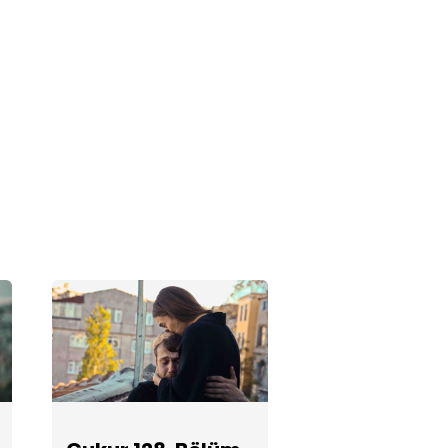
Efsun ve
Yamaç'ın en
özel kareleri
Çukur 126.
Bölüm
Fotoğrafları
Çukur 125.
Bölüm
Fotoğrafları
Çukur 124.
Bölüm