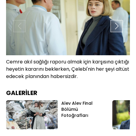
Cemre akıl sağlığı raporu almak için karşısına çıktığı
Ve
heyetin kararını beklerken, Çelebi'nin her şeyi altüst
ka
edecek planından habersizdir.
GALERİLER
Alev Alev Final
Bölümü
Fotoğrafları