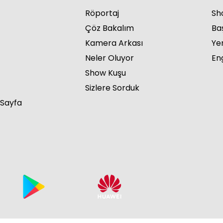
Röportaj
Sho
Çöz Bakalım
Ba
Kamera Arkası
Ye
Neler Oluyor
Eng
Show Kuşu
Sizlere Sorduk
 Sayfa