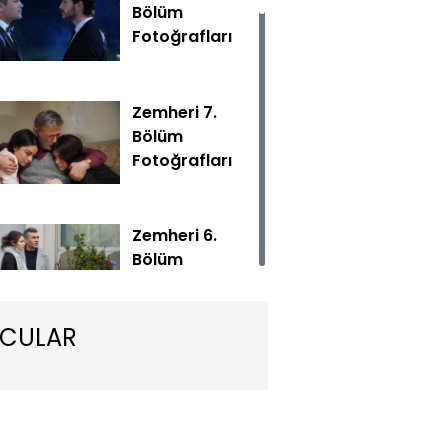
Bölüm
Fotoğrafları
Zemheri 7.
Bölüm
Fotoğrafları
 yeni bölümüyle Çarşamba akşamı 20.00'de Show TV'de!
Zemheri 6.
Bölüm
Fotoğrafları
CULAR
Zemheri 5.
Bölüm
Fotoğrafları