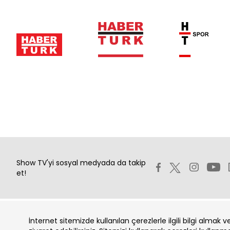
Show TV'yi sosyal medyada da takip
et!
İnternet sitemizde kullanılan çerezlerle ilgili bilgi almak 
Copyright 2026 Show Televizyon Yayıncılık A.Ş.