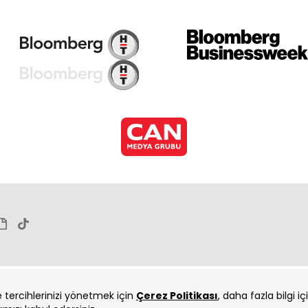
ve tercihlerinizi yönetmek için
Çerez Politikası
, daha fazla bilgi i