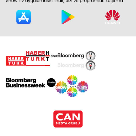
Show TV uygulamasını indir, dizi ve programları kaçırma