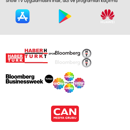
Show TV uygulamasını indir, dizi ve programları kaçırma