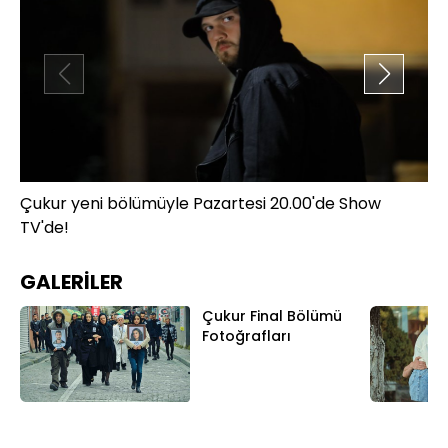
Çukur yeni bölümüyle Pazartesi 20.00'de Show
Çu
TV'de!
TV
GALERİLER
Çukur Final Bölümü
Fotoğrafları