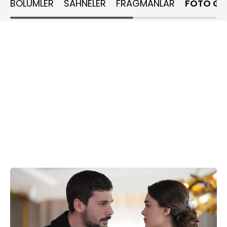
BÖLÜMLER
SAHNELER
FRAGMANLAR
FOTO GA