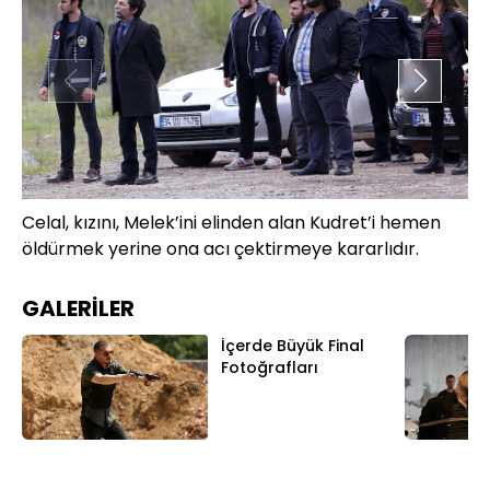
Celal, kızını, Melek’ini elinden alan Kudret’i hemen
Ce
öldürmek yerine ona acı çektirmeye kararlıdır.
öl
GALERİLER
İçerde Büyük Final
Fotoğrafları