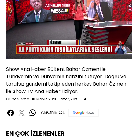
Yüklendi
:
1.50%
Sesi
Oynatma
480P
Aç
Hızı
Show Ana Haber Bülteni, Bahar Özmen ile
Türkiye’nin ve Dünya’nın nabzını tutuyor. Doğru ve
tarafsız gündemi takip eden herkes Bahar Özmen
ile Show TV Ana Haber’i izliyor.
Güncelleme : 10 Mayıs 2026 Pazar, 20:53:34
ABONE OL
EN ÇOK İZLENENLER