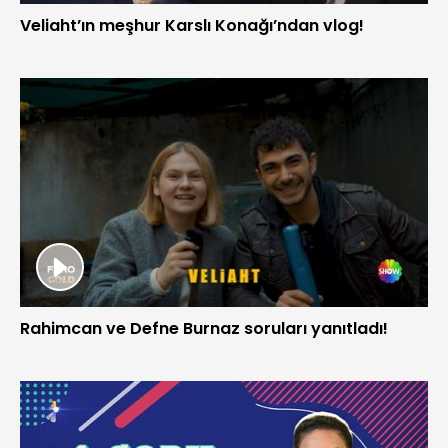
Veliaht’ın meşhur Karslı Konağı’ndan vlog!
Rahimcan ve Defne Burnaz soruları yanıtladı!