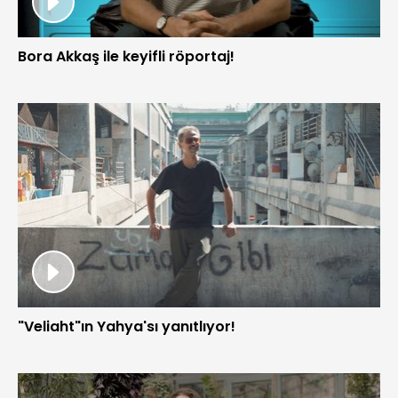
Bora Akkaş ile keyifli röportaj!
"Veliaht"ın Yahya'sı yanıtlıyor!