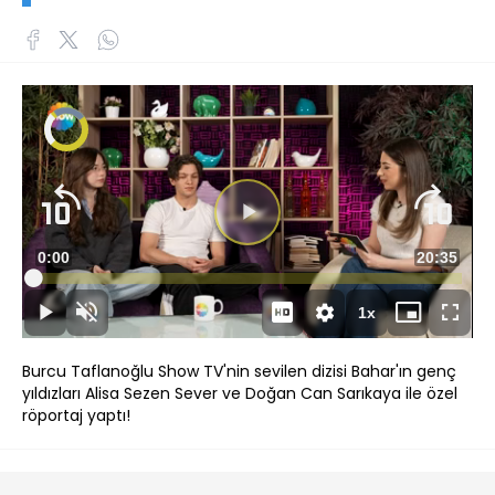
Süre
0:00
Toplam
20:35
Yüklendi
:
0.84%
Süre
1x
Duraklat
Sesi
Oynatma
Mini
Tam
Aç
Hızı
oynatıcı
Ekran
Burcu Taflanoğlu Show TV'nin sevilen dizisi Bahar'ın genç
yıldızları Alisa Sezen Sever ve Doğan Can Sarıkaya ile özel
röportaj yaptı!