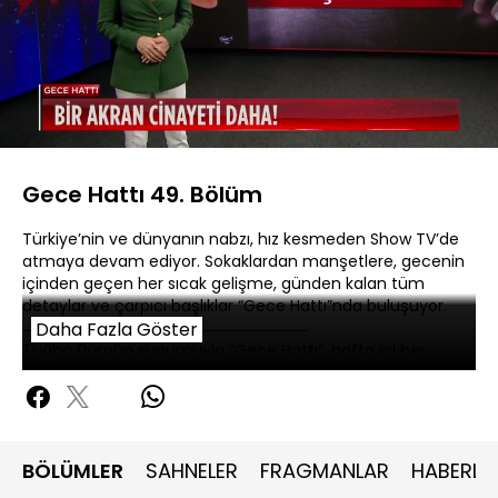
Yüklendi
:
2.99%
Sesi
Oynatma
480P
Aç
Hızı
Gece Hattı 49. Bölüm
Türkiye’nin ve dünyanın nabzı, hız kesmeden Show TV’de
atmaya devam ediyor. Sokaklardan manşetlere, gecenin
içinden geçen her sıcak gelişme, günden kalan tüm
detaylar ve çarpıcı başlıklar “Gece Hattı”nda buluşuyor.
Daha Fazla Göster
Tuğba Dural’ın sunumuyla “Gece Hattı”, hafta içi her
akşam Show TV’de.
BÖLÜMLER
SAHNELER
FRAGMANLAR
HABERLE