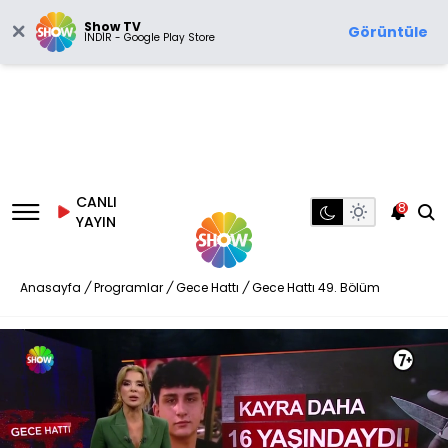
Show TV
Görüntüle
İNDİR - Google Play Store
CANLI
8
YAYIN
Anasayfa
/
Programlar
/
Gece Hattı
/
Gece Hattı 49. Bölüm