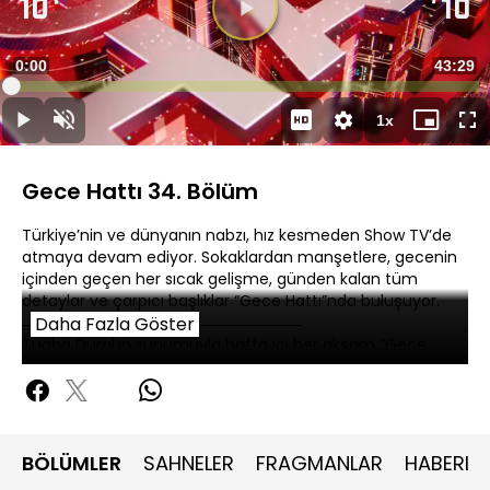
Süre
0:00
Toplam
43:29
Yüklendi
:
0.23%
Süre
1x
Duraklat
Sesi
Oynatma
Mini
Ta
Aç
Hızı
oynatıcı
Ek
Gece Hattı 34. Bölüm
Türkiye’nin ve dünyanın nabzı, hız kesmeden Show TV’de
atmaya devam ediyor. Sokaklardan manşetlere, gecenin
içinden geçen her sıcak gelişme, günden kalan tüm
detaylar ve çarpıcı başlıklar “Gece Hattı”nda buluşuyor.
Daha Fazla Göster
Tuğba Dural’ın sunumuyla hafta içi her akşam “Gece
Hattı”, Show TV’de.
BÖLÜMLER
SAHNELER
FRAGMANLAR
HABERLE