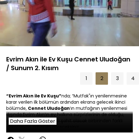
Yüklendi
:
9.36%
Sesi
Oynatma
360P
Aç
Hızı
Evrim Akın ile Ev Kuşu Cennet Uludoğan
/ Sunum 2. Kısım
1
2
3
4
“Evrim Akın ile Ev Kuşu”
nda; “Mutfak"ın yenilenmesine
karar verilen ilk bölümün ardından ekrana gelecek ikinci
bölümde,
Cennet Uludoğan
’ın mutfağının yenilenmesi
dışında Evrim Akın’ın ev halkına sürprizlerinin de olduğu,
birlikte eğlenceli anlarına şahit olacak birbirinden farklı
Daha Fazla Göster
dekorasyon örnekleri göreceksiniz