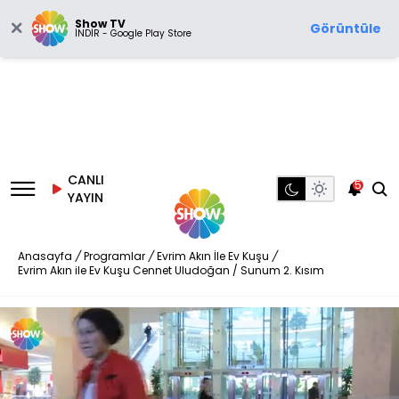
Show TV
Görüntüle
İNDİR - Google Play Store
CANLI
5
YAYIN
Anasayfa
/
Programlar
/
Evrim Akın İle Ev Kuşu
/
Evrim Akın ile Ev Kuşu Cennet Uludoğan / Sunum 2. Kısım