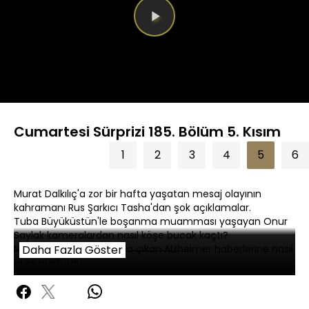
Videoyu
Oynat
Cumartesi Sürprizi 185. Bölüm 5. Kısım
1
2
3
4
5
6
Murat Dalkılıç'a zor bir hafta yaşatan mesaj olayının
kahramanı Rus Şarkıcı Tasha'dan şok açıklamalar.
Tuba Büyüküstün'le boşanma muamması yaşayan Onur
Saylak kameralardan nasıl köşe bucak kaçtı?
Nebahat Çehre hakkında çıkan Alzheimer haberlerine nasıl
Daha Fazla Göster
ateş püskürdü.
Halit Ergenç gece yarısı İstanbul gecelerinde nasıl zor anlar
yaşadı?