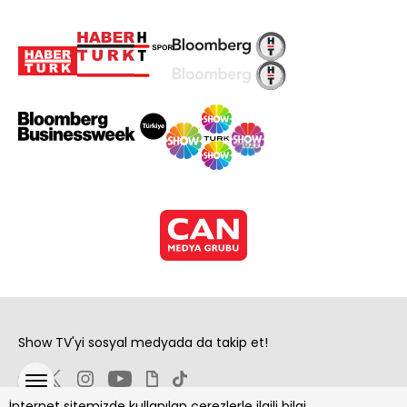
Show TV'yi sosyal medyada da takip et!
İnternet sitemizde kullanılan çerezlerle ilgili bilgi