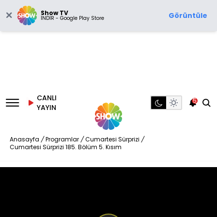
Show TV
Görüntüle
İNDİR - Google Play Store
CANLI
5
YAYIN
Anasayfa
/
Programlar
/
Cumartesi Sürprizi
/
Cumartesi Sürprizi 185. Bölüm 5. Kısım