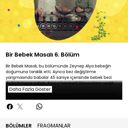
Yüklendi
:
3.79%
Sesi
Oynatma
360P
Aç
Hızı
Bir Bebek Masalı 6. Bölüm
Bir Bebek Masalı, bu bölümünde Zeynep Alya bebeğin
doğumuna tanıklık etti. Ayrıca bez değiştirme
yarışmasında babalar 45 saniye içerisinde bebek bezi
değiştirmeye çalıştı. Ayrıca hareketli Dinozorların renkli
dünyası ekrana geldi.
Daha Fazla Göster
Bir Bebek Masalı’nın “Bitkilerin Faydaları” bölümünde ünlü
Eczacı-Aroma Terapi Uzmanı Hülya Kayhan, selvi yağının
faydalarını anlattı.
BÖLÜMLER
FRAGMANLAR