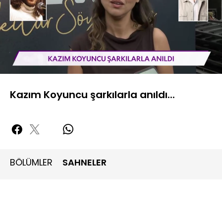
Yüklendi
:
15.65%
Sesi
Oynatma
480P
Aç
Hızı
Kazım Koyuncu şarkılarla anıldı...
BÖLÜMLER
SAHNELER