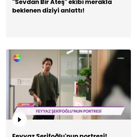
"Sevdan Bir Ateş" ekibi merakla
beklenen diziyi anlattı!
Feyyaz Şerifoğlu'nun portresi!