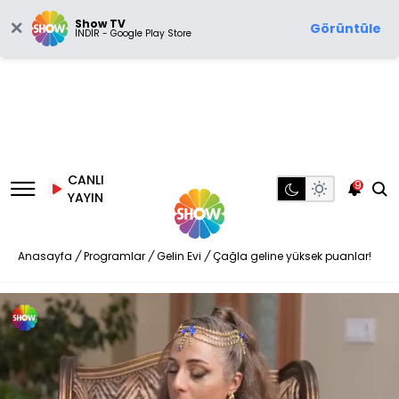
Show TV
Görüntüle
İNDİR - Google Play Store
CANLI
9
YAYIN
Anasayfa
/
Programlar
/
Gelin Evi
/
Çağla geline yüksek puanlar!