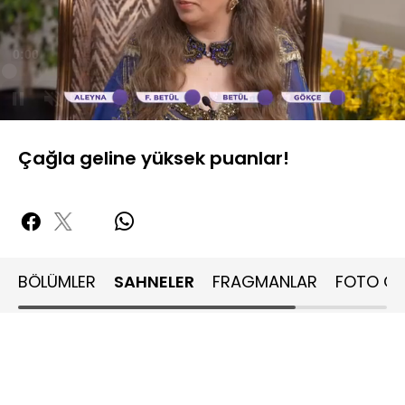
Yüklendi
:
1.04%
Sesi
Oynatma
Aç
Hızı
Çağla geline yüksek puanlar!
BÖLÜMLER
SAHNELER
FRAGMANLAR
FOTO GA