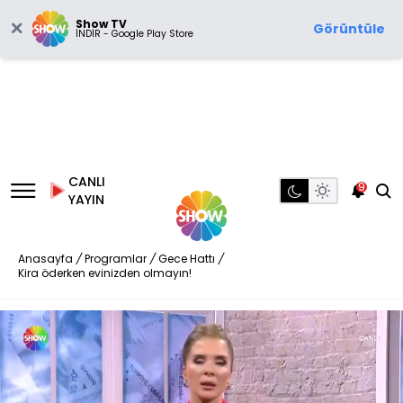
Show TV
Görüntüle
İNDİR - Google Play Store
CANLI
9
YAYIN
Anasayfa
/
Programlar
/
Gece Hattı
/
Kira öderken evinizden olmayın!