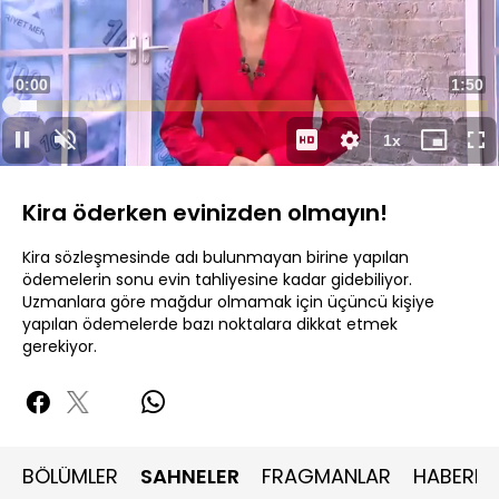
Yüklendi
:
5.35%
Sesi
Oynatma
Aç
Hızı
Kira öderken evinizden olmayın!
Kira sözleşmesinde adı bulunmayan birine yapılan
ödemelerin sonu evin tahliyesine kadar gidebiliyor.
Uzmanlara göre mağdur olmamak için üçüncü kişiye
yapılan ödemelerde bazı noktalara dikkat etmek
gerekiyor.
BÖLÜMLER
SAHNELER
FRAGMANLAR
HABERLE