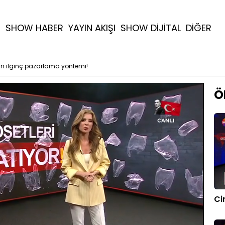
R
SHOW HABER
YAYIN AKIŞI
SHOW DİJİTAL
DİĞER
ın ilginç pazarlama yöntemi!
Ö
Ci