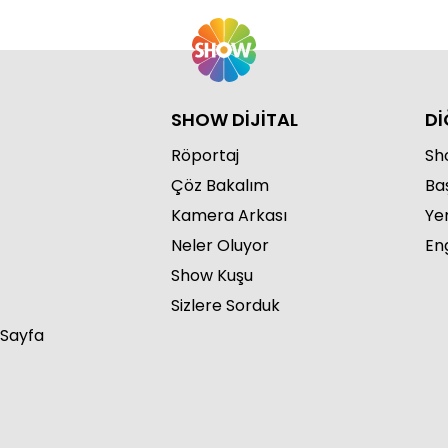
SHOW DİJİTAL
Dİ
Röportaj
Sho
Çöz Bakalım
Ba
Kamera Arkası
Ye
Neler Oluyor
Eng
Show Kuşu
Sizlere Sorduk
 Sayfa