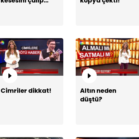
kesesini çalıp
kopya çekti!
gitti!
Fu
Cimriler dikkat!
Altın neden
düştü?
Bö