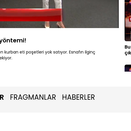
Oynatma
Hızı
 yöntemi!
Bu
kurban eti poşetleri yok satıyor. Esnafın ilginç
çık
kiyor.
R
FRAGMANLAR
HABERLER
Ec