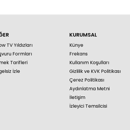
ĞER
KURUMSAL
w TV Yıldızları
Künye
şvuru Formları
Frekans
mek Tarifleri
Kullanım Koşulları
elsiz İzle
Gizlilik ve KVK Politikası
Çerez Politikası
Aydınlatma Metni
İletişim
İzleyici Temsilcisi