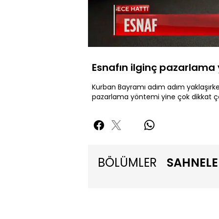
Yüklendi
:
38.28%
Sessiz
Esnafın ilginç pazarlama
Kurban Bayramı adım adım yaklaşırken 
pazarlama yöntemi yine çok dikkat çe
BÖLÜMLER
SAHNELE