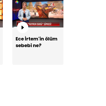
tına neler oluyor?
Ece İrtem'in ölüm
sebebi ne?