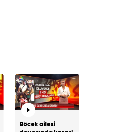
e İrtem'in son görüntüleri...
pay zekayla kopya çekti!
Böcek ailesi