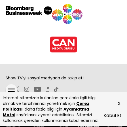
Show TV'yi sosyal medyada da takip et!
İnternet sitemizde kullanılan çerezlerle ilgili bilgi
x
almak ve tercihlerinizi yönetmek için
Çerez
Politikası
, daha fazla bilgi için
Aydınlatma
Metni
sayfalarını ziyaret edebilirsiniz. Sitemizi
Kabul Et
Copyright 2026 Show Televizyon Yayıncılık A.Ş.
kullanarak çerezleri kullanmamızı kabul edersiniz.
ANASAYFA
DİZİLER
CANLI
PROGRAMLAR
YAYIN AKIŞI