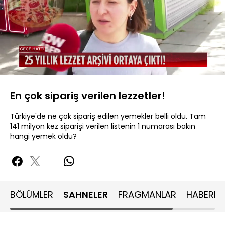
Yüklendi
:
47.75%
Sesi
Oynatma
480P
Aç
Hızı
En çok sipariş verilen lezzetler!
Türkiye'de ne çok sipariş edilen yemekler belli oldu. Tam
141 milyon kez siparişi verilen listenin 1 numarası bakın
hangi yemek oldu?
BÖLÜMLER
SAHNELER
FRAGMANLAR
HABERLE