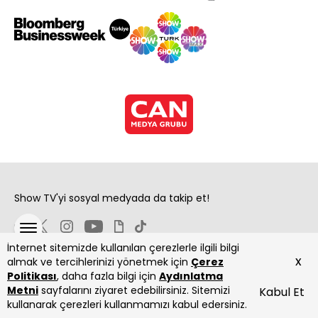
Show TV'yi sosyal medyada da takip et!
İnternet sitemizde kullanılan çerezlerle ilgili bilgi
x
almak ve tercihlerinizi yönetmek için
Çerez
Politikası
, daha fazla bilgi için
Aydınlatma
Metni
sayfalarını ziyaret edebilirsiniz. Sitemizi
Kabul Et
Copyright 2026 Show Televizyon Yayıncılık A.Ş.
kullanarak çerezleri kullanmamızı kabul edersiniz.
ANASAYFA
DİZİLER
CANLI
PROGRAMLAR
YAYIN AKIŞI