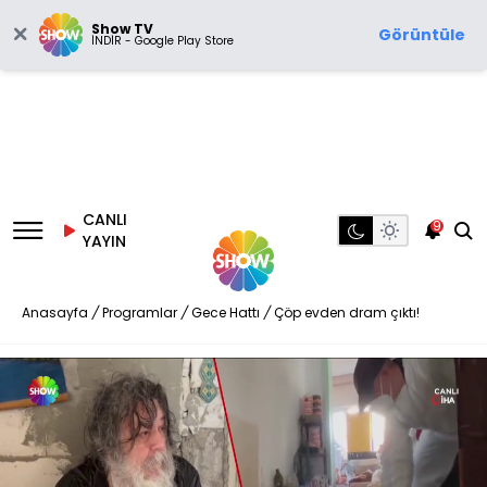
Show TV
Görüntüle
İNDİR - Google Play Store
CANLI
9
YAYIN
Anasayfa
/
Programlar
/
Gece Hattı
/
Çöp evden dram çıktı!