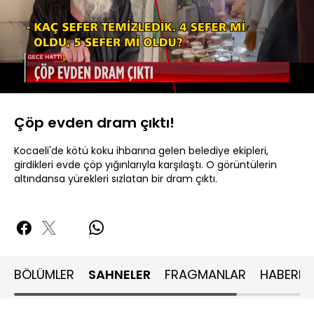
Yüklendi
:
53.97%
Sesi
Oynatma
480P
Aç
Hızı
Çöp evden dram çıktı!
Kocaeli'de kötü koku ihbarına gelen belediye ekipleri,
girdikleri evde çöp yığınlarıyla karşılaştı. O görüntülerin
altındansa yürekleri sızlatan bir dram çıktı.
BÖLÜMLER
SAHNELER
FRAGMANLAR
HABERLE