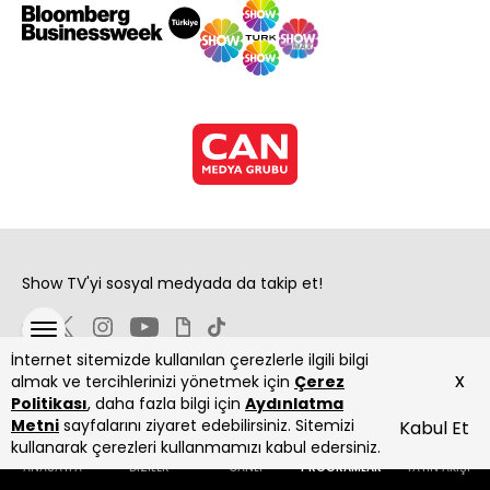
Show TV'yi sosyal medyada da takip et!
İnternet sitemizde kullanılan çerezlerle ilgili bilgi
x
almak ve tercihlerinizi yönetmek için
Çerez
Politikası
, daha fazla bilgi için
Aydınlatma
Metni
sayfalarını ziyaret edebilirsiniz. Sitemizi
Kabul Et
Copyright 2026 Show Televizyon Yayıncılık A.Ş.
kullanarak çerezleri kullanmamızı kabul edersiniz.
ANASAYFA
DİZİLER
CANLI
PROGRAMLAR
YAYIN AKIŞI