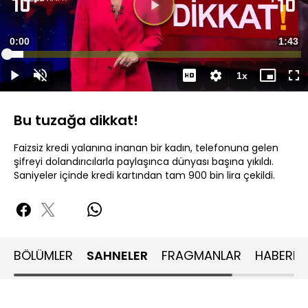
Videoyu
Oynat
Süre
0:00
Topla
1:43
Yüklendi
:
5.72%
Süre
1x
Oynat
Sesi
Oynatma
Mini
Ta
Aç
Hızı
oynatıcı
Ek
Bu tuzağa dikkat!
Faizsiz kredi yalanına inanan bir kadın, telefonuna gelen
şifreyi dolandırıcılarla paylaşınca dünyası başına yıkıldı.
Saniyeler içinde kredi kartından tam 900 bin lira çekildi.
BÖLÜMLER
SAHNELER
FRAGMANLAR
HABERLE