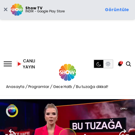
Show TV
Görüntüle
İNDİR - Google Play Store
CANLI
7
YAYIN
Anasayfa
/
Programlar
/
Gece Hattı
/
Bu tuzağa dikkat!
Video
Oynatıcısı
yükleniyor.