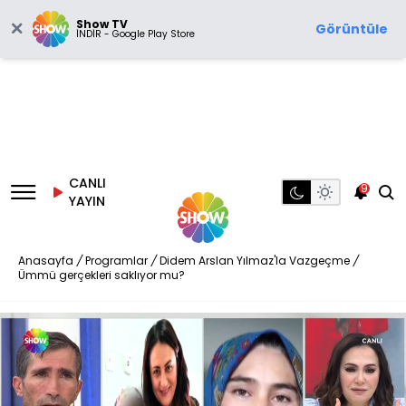
Show TV
Görüntüle
İNDİR - Google Play Store
CANLI
9
YAYIN
Anasayfa
/
Programlar
/
Didem Arslan Yılmaz'la Vazgeçme
/
Ümmü gerçekleri saklıyor mu?