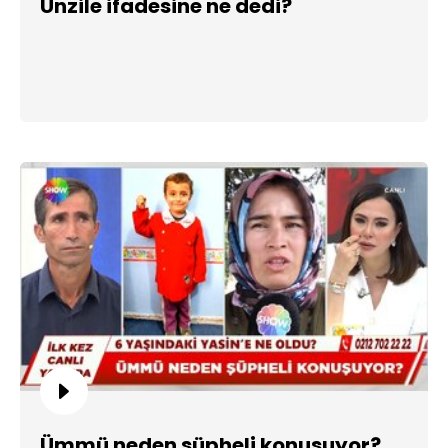
Ünzile ifadesine ne dedi?
Ümmü neden şüpheli konuşuyor?