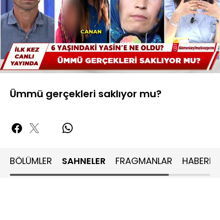
Yüklendi
:
18.63%
Sesi
Oynatma
480P
Aç
Hızı
Ümmü gerçekleri saklıyor mu?
BÖLÜMLER
SAHNELER
FRAGMANLAR
HABERLE