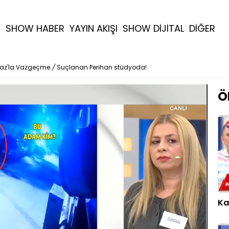
R
SHOW HABER
YAYIN AKIŞI
SHOW DİJİTAL
DİĞER
maz'la Vazgeçme
/
Suçlanan Perihan stüdyoda!
Ö
Ka