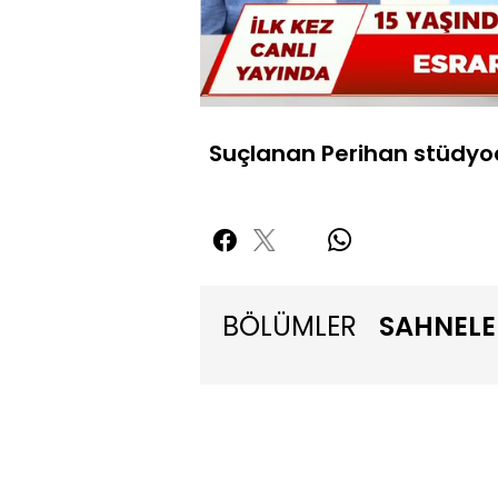
Yüklendi
:
7.05%
Sessiz
Suçlanan Perihan stüdyo
BÖLÜMLER
SAHNELE