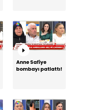
zile ve Mustafa tutuklandı!
Anne Safiye
bombayı patlattı!
erihan çok tehlikeli bir kadın!"