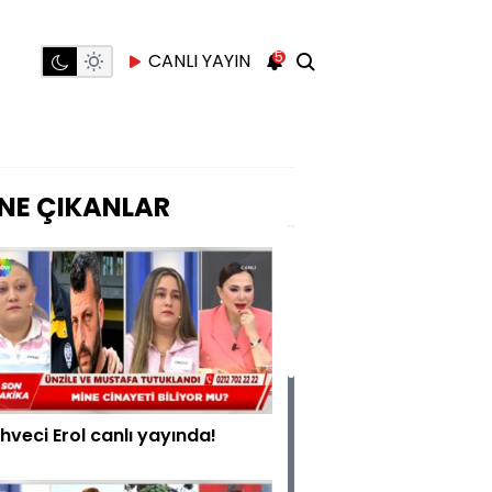
5
CANLI YAYIN
NE ÇIKANLAR
hveci Erol canlı yayında!