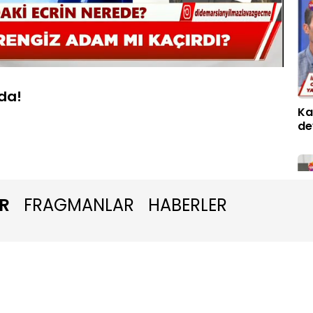
Oynatma
Hızı
da!
Ka
de
R
FRAGMANLAR
HABERLER
Ka