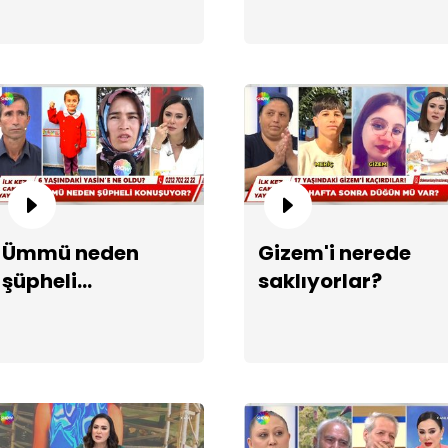
Ün
Ümmü neden
Gizem'i nerede
şüpheli
saklıyorlar?
konuşuyor?
"P