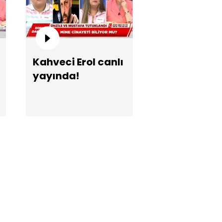
mü'den korkunç iddia!
Kahveci Erol canlı
yayında!