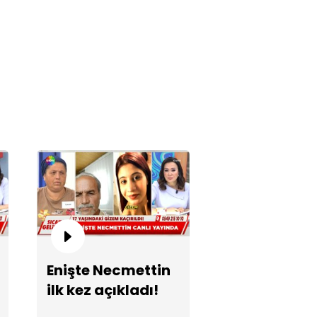
zile ifadesine ne dedi?
rin, Perihan'ın yanında mı?
Enişte Necmettin
ilk kez açıkladı!