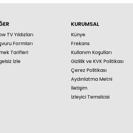
ĞER
KURUMSAL
w TV Yıldızları
Künye
şvuru Formları
Frekans
mek Tarifleri
Kullanım Koşulları
elsiz İzle
Gizlilik ve KVK Politikası
Çerez Politikası
Aydınlatma Metni
İletişim
İzleyici Temsilcisi