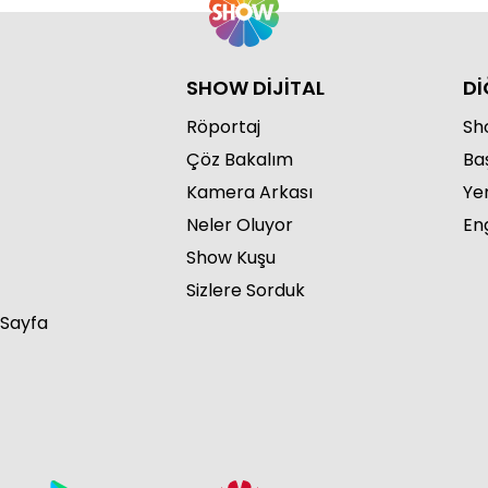
SHOW DİJİTAL
Dİ
Röportaj
Sho
Çöz Bakalım
Ba
Kamera Arkası
Ye
Neler Oluyor
Eng
Show Kuşu
Sizlere Sorduk
 Sayfa