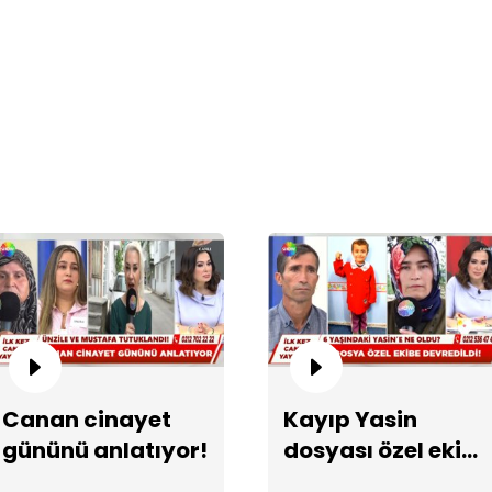
Ün
Ec
Canan cinayet
Kayıp Yasin
gününü anlatıyor!
dosyası özel ekibe
devredildi!