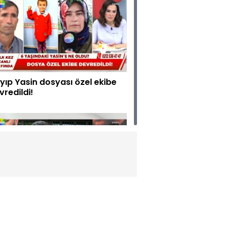
yıp Yasin dosyası özel ekibe
vredildi!
çak Mustafa gözaltında!