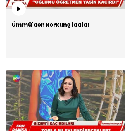
Ümmü'den korkunç iddia!