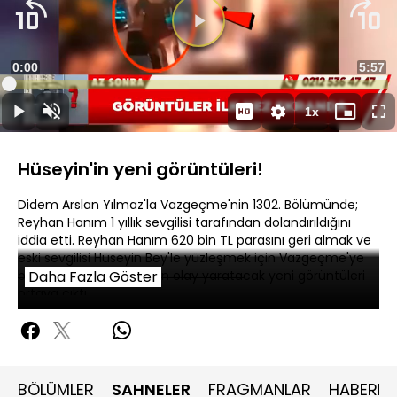
Yüklendi
:
1.67%
Sesi
Oynatma
Aç
Hızı
Hüseyin'in yeni görüntüleri!
Didem Arslan Yılmaz'la Vazgeçme'nin 1302. Bölümünde;
Reyhan Hanım 1 yıllık sevgilisi tarafından dolandırıldığını
iddia etti. Reyhan Hanım 620 bin TL parasını geri almak ve
eski sevgilisi Hüseyin Bey'le yüzleşmek için Vazgeçme'ye
başvurmuştu. Hüseyin'in olay yaratacak yeni görüntüleri
Daha Fazla Göster
ortaya çıktı.
BÖLÜMLER
SAHNELER
FRAGMANLAR
HABERLE