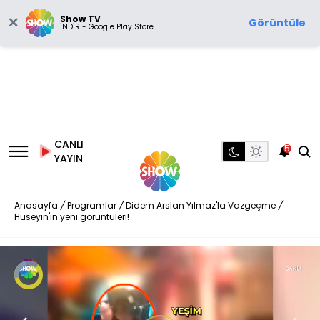
Show TV
Görüntüle
İNDİR - Google Play Store
CANLI
5
YAYIN
Anasayfa
/
Programlar
/
Didem Arslan Yılmaz'la Vazgeçme
/
Hüseyin'in yeni görüntüleri!