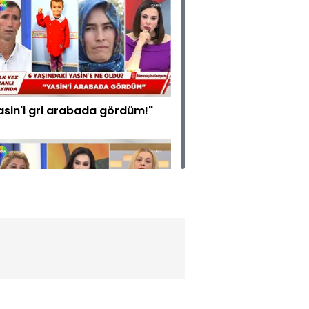
asin'i gri arabada gördüm!"
erihan çok tehlikeli bir kadın!"