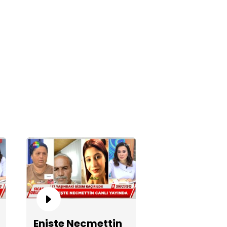
nan cinayet gününü anlatıyor!
zgeçme'de 6. Sezon Finali
Enişte Necmettin