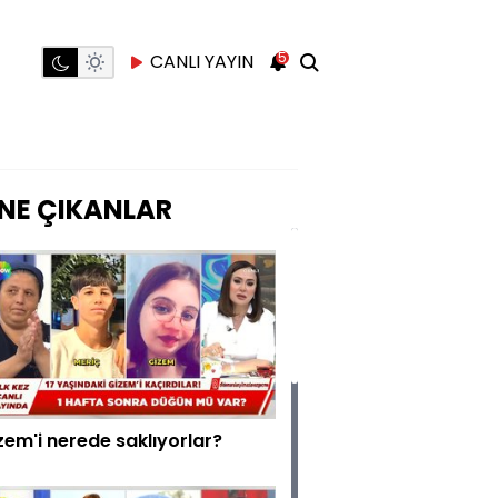
5
CANLI YAYIN
NE ÇIKANLAR
zem'i nerede saklıyorlar?