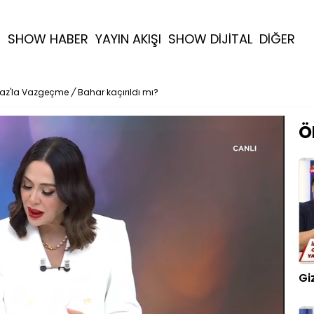
R
SHOW HABER
YAYIN AKIŞI
SHOW DİJİTAL
DİĞER
maz'la Vazgeçme
/
Bahar kaçırıldı mı?
Ö
Gi