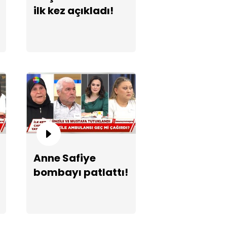
ilk kez açıkladı!
zile ifadesine ne dedi?
Anne Safiye
zile gözaltına alındı!
bombayı patlattı!