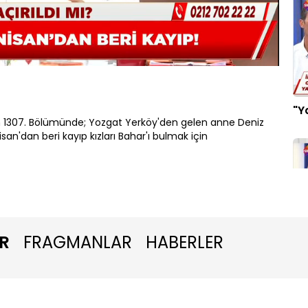
Oynatma
Hızı
"Y
 1307. Bölümünde; Yozgat Yerköy'den gelen anne Deniz
san'dan beri kayıp kızları Bahar'ı bulmak için
R
FRAGMANLAR
HABERLER
"P