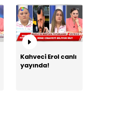
rdar'dan bomba açıklama!
Kahveci Erol canlı
yayında!