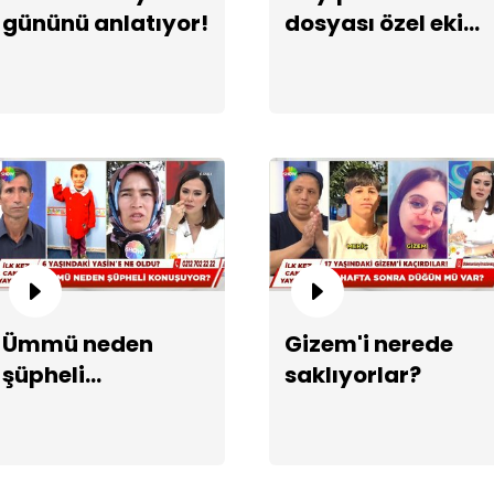
gününü anlatıyor!
dosyası özel ekibe
devredildi!
Ün
Ümmü neden
Gizem'i nerede
Ün
şüpheli
saklıyorlar?
konuşuyor?