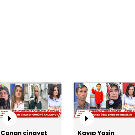
Ca
Va
Canan cinayet
Kayıp Yasin