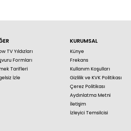
ĞER
KURUMSAL
w TV Yıldızları
Künye
şvuru Formları
Frekans
mek Tarifleri
Kullanım Koşulları
elsiz İzle
Gizlilik ve KVK Politikası
Çerez Politikası
Aydınlatma Metni
İletişim
İzleyici Temsilcisi