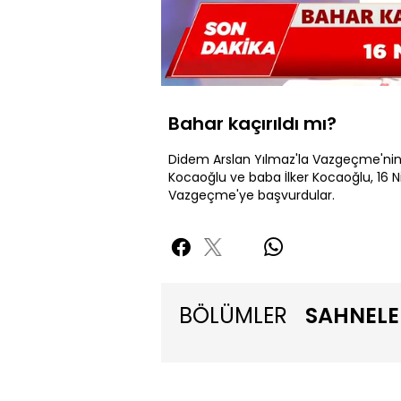
Yüklendi
:
8.01%
Sessiz
Bahar kaçırıldı mı?
Didem Arslan Yılmaz'la Vazgeçme'nin
Kocaoğlu ve baba İlker Kocaoğlu, 16 Ni
Vazgeçme'ye başvurdular.
BÖLÜMLER
SAHNELE