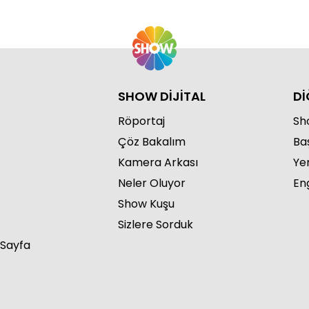
SHOW DİJİTAL
Dİ
Röportaj
Sho
Çöz Bakalım
Ba
Kamera Arkası
Ye
Neler Oluyor
Eng
Show Kuşu
Sizlere Sorduk
 Sayfa