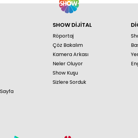
SHOW DİJİTAL
Dİ
Röportaj
Sho
Çöz Bakalım
Ba
Kamera Arkası
Ye
Neler Oluyor
Eng
Show Kuşu
Sizlere Sorduk
 Sayfa