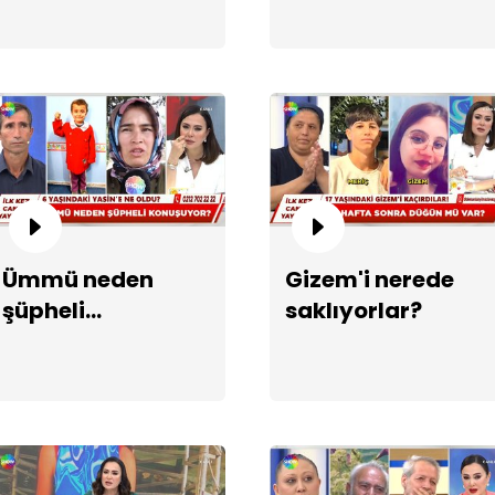
Su
Ümmü neden
Gizem'i nerede
şüpheli
saklıyorlar?
konuşuyor?
An