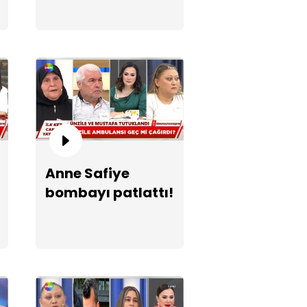
çlanan Perihan stüdyoda!
Anne Safiye
bombayı patlattı!
ne Safiye bombayı patlattı!