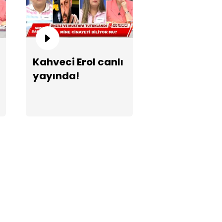
çırma planını kim yaptı?
Kahveci Erol canlı
yayında!