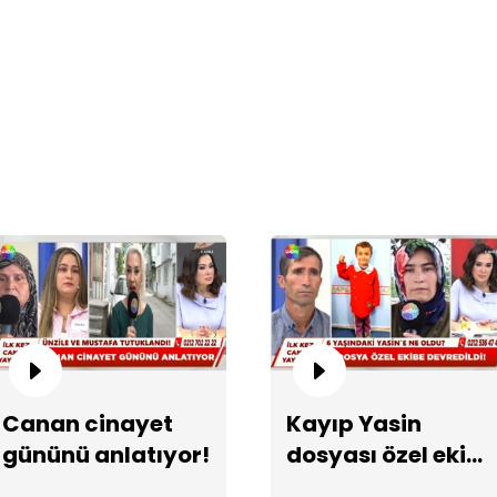
Ka
de
Va
Canan cinayet
Kayıp Yasin
gününü anlatıyor!
dosyası özel ekibe
devredildi!