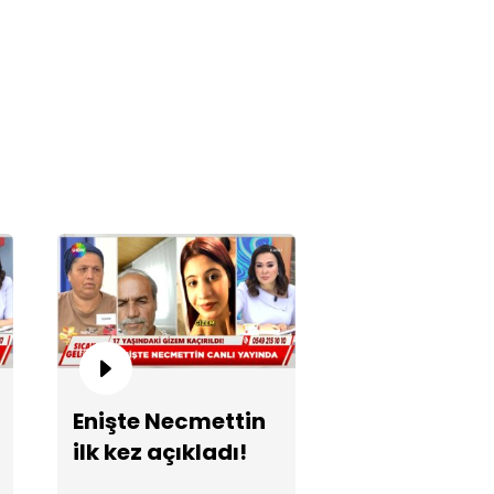
yıp Yasin dosyası özel ekibe
vredildi!
zgeçme'de 6. Sezon Finali
Enişte Necmettin
ilk kez açıkladı!