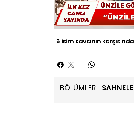
Yüklendi
:
5.40%
Sessiz
6 isim savcının karşısında
BÖLÜMLER
SAHNELE