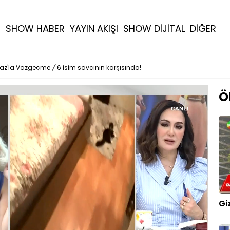
R
SHOW HABER
YAYIN AKIŞI
SHOW DİJİTAL
DİĞER
maz'la Vazgeçme
/
6 isim savcının karşısında!
Ö
Gi