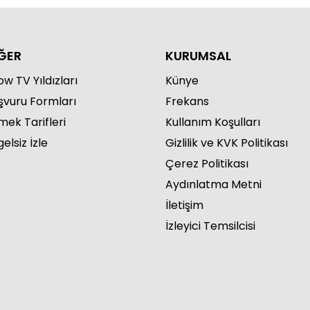
ĞER
KURUMSAL
w TV Yıldızları
Künye
şvuru Formları
Frekans
mek Tarifleri
Kullanım Koşulları
elsiz İzle
Gizlilik ve KVK Politikası
Çerez Politikası
Aydınlatma Metni
İletişim
İzleyici Temsilcisi