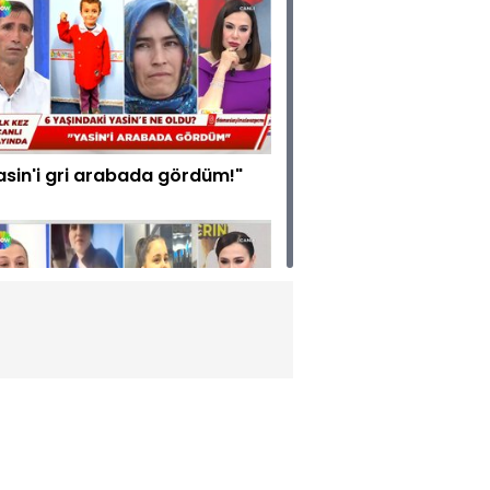
asin'i gri arabada gördüm!"
ce hayatına mı alıştırdılar?