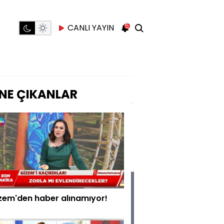
5
CANLI YAYIN
NE ÇIKANLAR
zem'den haber alınamıyor!