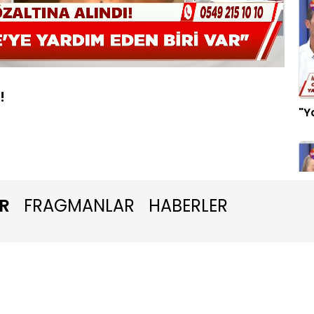
Oynatma
1080P
Hızı
!
"Y
R
FRAGMANLAR
HABERLER
Ge