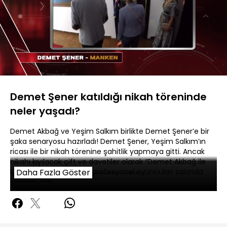
Yüklendi
:
3.17%
Sesi
Oynatma
480P
Aç
Hızı
Demet Şener katıldığı nikah töreninde
neler yaşadı?
Demet Akbağ ve Yeşim Salkım birlikte Demet Şener’e bir
şaka senaryosu hazırladı! Demet Şener, Yeşim Salkım’ın
ricası ile bir nikah törenine şahitlik yapmaya gitti. Ancak
nikahı kıyılacak çift ve davetiler olarak “Demet Akbağ ile
Çok Aramızda” ekibinin profesyonel oyuncuları salonda
Daha Fazla Göster
yerlerini aldı.