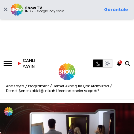
Show TV
Görüntüle
İNDİR - Google Play Store
CANLI
5
YAYIN
Anasayfa
/
Programlar
/
Demet Akbağ ile Çok Aramızda
/
Demet Şener katıldığı nikah töreninde neler yaşadı?