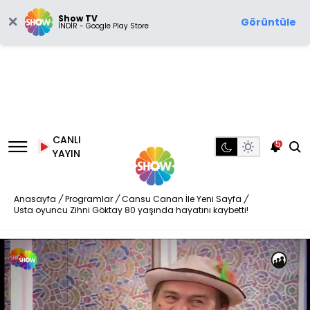
Show TV
Görüntüle
İNDİR - Google Play Store
CANLI
5
YAYIN
Anasayfa
/
Programlar
/
Cansu Canan İle Yeni Sayfa
/
Usta oyuncu Zihni Göktay 80 yaşında hayatını kaybetti!