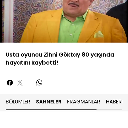
Yüklendi
:
33.63%
Sesi
Oynatma
480P
Aç
Hızı
Usta oyuncu Zihni Göktay 80 yaşında
hayatını kaybetti!
BÖLÜMLER
SAHNELER
FRAGMANLAR
HABERLE