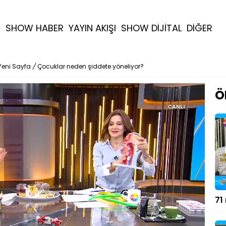
R
SHOW HABER
YAYIN AKIŞI
SHOW DİJİTAL
DİĞER
Yeni Sayfa
/
Çocuklar neden şiddete yöneliyor?
Ö
71