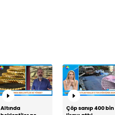
Pa
ez
Ka
sa
Altında
Çöp sanıp 400 bin