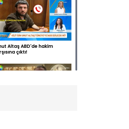
ut Altaş ABD'de hakim
şısına çıktı!
tın 6 bin 200 TL'yi geçti