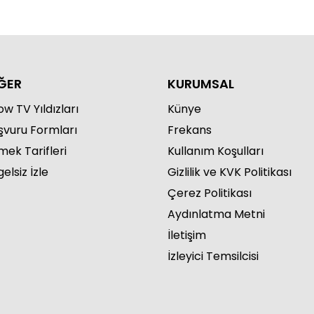
ĞER
KURUMSAL
w TV Yıldızları
Künye
şvuru Formları
Frekans
mek Tarifleri
Kullanım Koşulları
elsiz İzle
Gizlilik ve KVK Politikası
Çerez Politikası
Aydınlatma Metni
İletişim
İzleyici Temsilcisi