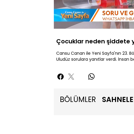
Yüklendi
:
11.93%
Sessiz
Çocuklar neden şiddete y
Cansu Canan ile Yeni Sayfa'nın 23. Bö
Uludüz sorulara yanıtlar verdi. İnsa
BÖLÜMLER
SAHNELE