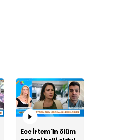
zar yerine dalıp karpuzları
di!
hramanmaraş okul
ldırısında 6 dakika detayı!
Ece İrtem'in ölüm