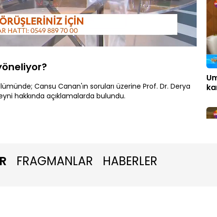
Oynatma
1080P
Hızı
öneliyor?
Um
lümünde; Cansu Canan'ın soruları üzerine Prof. Dr. Derya
kar
n beyni hakkında açıklamalarda bulundu.
R
FRAGMANLAR
HABERLER
Al