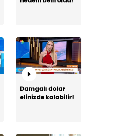
nedeni belli oldu!
nol İpek'e "3 kuruşluk" itibar
vası!
Damgalı dolar
elinizde kalabilir!
n kalabalık horon" rekoru!