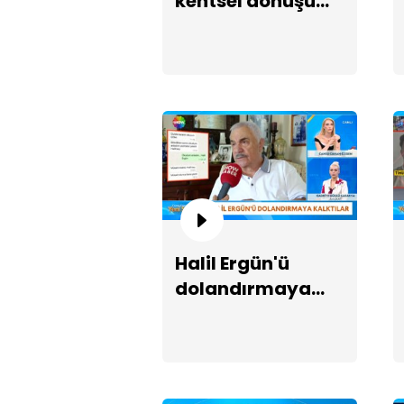
kentsel dönüşüm
krizi!
Halil Ergün'ü
dolandırmaya
kalktılar!