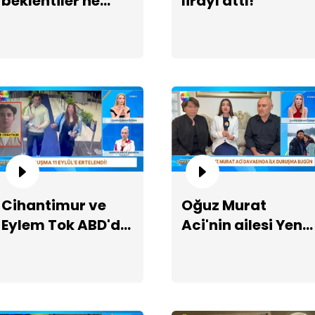
beklentiler ne
lirayı attı!
yönde?
Şe
da
Cihantimur ve
Oğuz Murat
Eylem Tok ABD'de
Aci'nin ailesi Yeni
cezaevinde
Sayfa'da!
"E