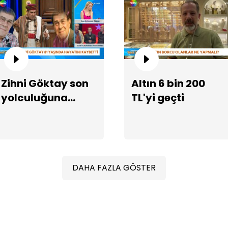
Zihni Göktay son
Altın 6 bin 200
Ka
yar
yolculuğuna
TL'yi geçti
uğurlanıyor
DAHA FAZLA GÖSTER