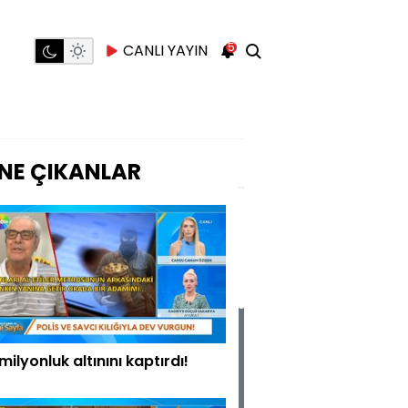
5
CANLI YAYIN
NE ÇIKANLAR
 milyonluk altınını kaptırdı!