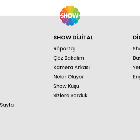
SHOW DİJİTAL
Dİ
Röportaj
Sho
Çöz Bakalım
Ba
Kamera Arkası
Ye
Neler Oluyor
Eng
Show Kuşu
Sizlere Sorduk
 Sayfa