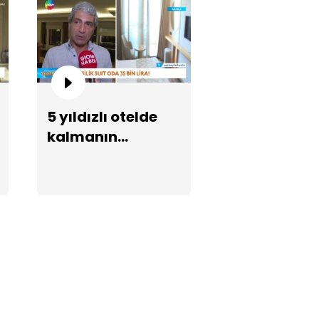
5 yıldızlı otelde
dir İnanır'ın cenazinde sefie
ışı!
kalmanın
maliyeti