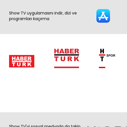
Show TV uygulamasını indir, dizi ve
programları kaçırma
Show TV'yi sosyal medyada da takip