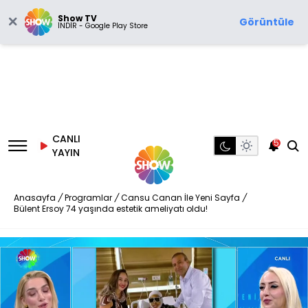
Show TV
Görüntüle
İNDİR - Google Play Store
CANLI
5
YAYIN
Anasayfa
/
Programlar
/
Cansu Canan İle Yeni Sayfa
/
Bülent Ersoy 74 yaşında estetik ameliyatı oldu!