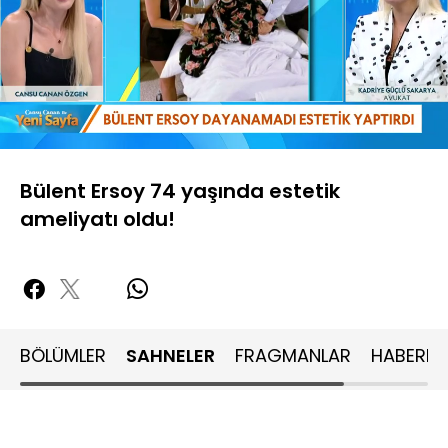
Yüklendi
:
49.38%
Sesi
Oynatma
480P
Aç
Hızı
Bülent Ersoy 74 yaşında estetik
ameliyatı oldu!
BÖLÜMLER
SAHNELER
FRAGMANLAR
HABERLE