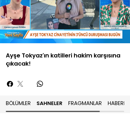
Yüklendi
:
21.89%
Sesi
Oynatma
480P
Aç
Hızı
Ayşe Tokyaz'ın katilleri hakim karşısına
çıkacak!
BÖLÜMLER
SAHNELER
FRAGMANLAR
HABERLE