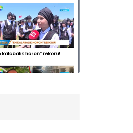
n kalabalık horon" rekoru!
zar yerine dalıp karpuzları
di!