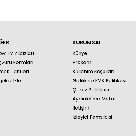
ĞER
KURUMSAL
w TV Yıldızları
Künye
şvuru Formları
Frekans
mek Tarifleri
Kullanım Koşulları
elsiz İzle
Gizlilik ve KVK Politikası
Çerez Politikası
Aydınlatma Metni
İletişim
İzleyici Temsilcisi