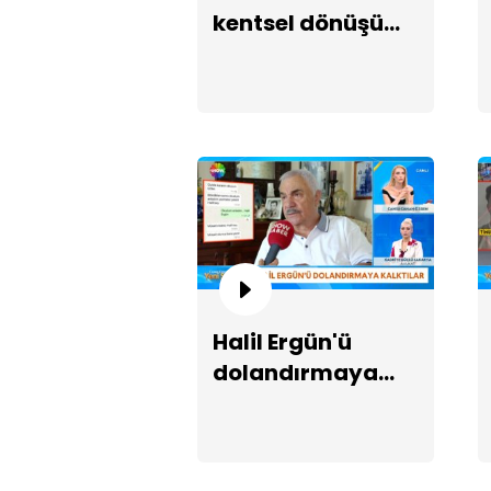
kentsel dönüşüm
krizi!
Halil Ergün'ü
dolandırmaya
kalktılar!