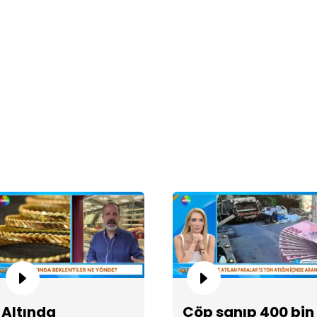
71
Um
kar
Altında
Çöp sanıp 400 bin