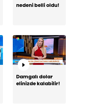
nedeni belli oldu!
8 daireli sitede kentsel
nüşüm krizi!
Damgalı dolar
elinizde kalabilir!
dir İnanır'ın cenazinde sefie
ışı!