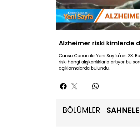
Yüklendi
:
10.55%
Sesi
Aç
Alzheimer riski kimlerde 
Cansu Canan ile Yeni Sayfa'nın 23. B
riski hangi alışkanlıklarla artıyor bu s
açıklamalarda bulundu.
BÖLÜMLER
SAHNELE