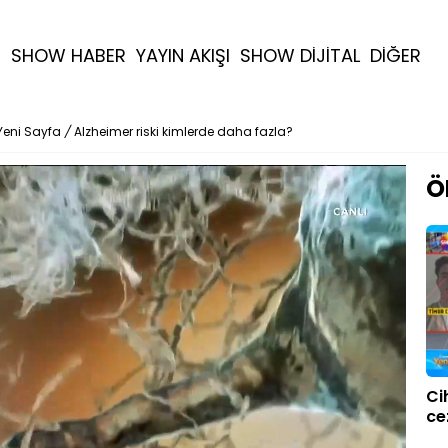
R
SHOW HABER
YAYIN AKIŞI
SHOW DİJİTAL
DİĞER
Yeni Sayfa
/
Alzheimer riski kimlerde daha fazla?
Ö
Ci
ce