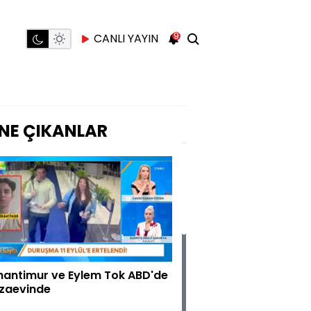
9
CANLI YAYIN
NE ÇIKANLAR
hantimur ve Eylem Tok ABD'de
zaevinde