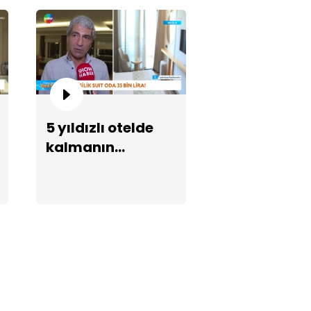
5 yıldızlı otelde
tın 6 bin 200 TL'yi geçti
kalmanın
maliyeti