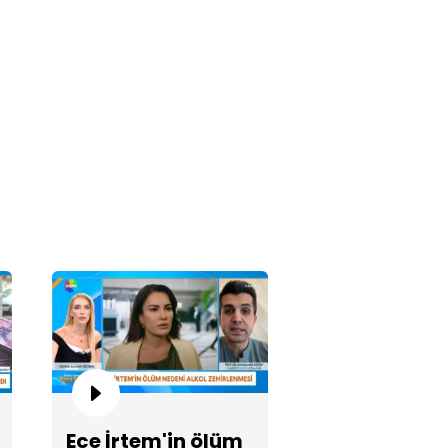
 milyonluk altınını kaptırdı!
ut Altaş ABD'de hakim
şısına çıktı!
Ece İrtem'in ölüm