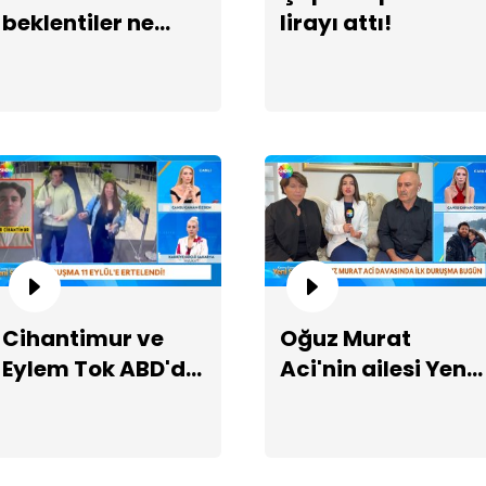
beklentiler ne
lirayı attı!
yönde?
28
dö
Cihantimur ve
Oğuz Murat
Eylem Tok ABD'de
Aci'nin ailesi Yeni
cezaevinde
Sayfa'da!
Ka
yar