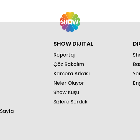
SHOW DİJİTAL
Dİ
Röportaj
Sho
Çöz Bakalım
Ba
Kamera Arkası
Ye
Neler Oluyor
Eng
Show Kuşu
Sizlere Sorduk
 Sayfa