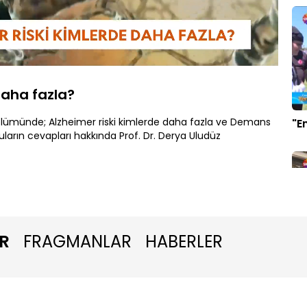
Oynatma
1080P
Hızı
daha fazla?
ölümünde; Alzheimer riski kimlerde daha fazla ve Demans
"E
oruların cevapları hakkında Prof. Dr. Derya Uludüz
R
FRAGMANLAR
HABERLER
Pa
ez