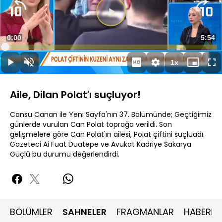
Süre
0:00
Topla
5:54
Yüklendi
:
1.68%
Süre
1x
Duraklat
Sesi
Oynatma
Mini
Ta
Aç
Hızı
oynatıcı
Ek
Aile, Dilan Polat'ı suçluyor!
Cansu Canan ile Yeni Sayfa'nın 37. Bölümünde; Geçtiğimiz
günlerde vurulan Can Polat toprağa verildi. Son
gelişmelere göre Can Polat'ın ailesi, Polat çiftini suçluadı.
Gazeteci Ai Fuat Duatepe ve Avukat Kadriye Sakarya
Güçlü bu durumu değerlendirdi.
BÖLÜMLER
SAHNELER
FRAGMANLAR
HABERLE