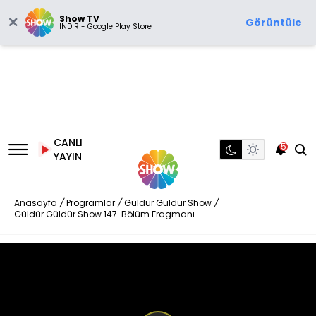
Show TV
Görüntüle
İNDİR - Google Play Store
CANLI
5
YAYIN
Anasayfa
/
Programlar
/
Güldür Güldür Show
/
Güldür Güldür Show 147. Bölüm Fragmanı