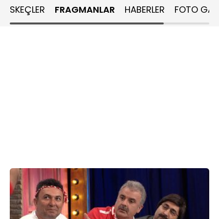
SKEÇLER
FRAGMANLAR
HABERLER
FOTO GALE
Erkeklerin dertlerine derman olan hastane, Erkek
Hastanesi’nde Doktor Yeter ve asistanı Gülşen, hastaların
sorunlarına çare bulabilecekler mi?
Kız arkadaşı Burcu yüzünden sürekli başı belaya giren
Mesut neler yaşayacak? Sevgilisinin yanında rezil olmak
istemeyen Mesut, beladan uzak durmak için hangi yollara
başvuracak?
Sürekli hesabı erkek arkadaşı Samet’e ödeten Sinem, bu
seferlik hesabı ödemeye kalkışıyor! Restoran ne kadar lüks
olabilir?