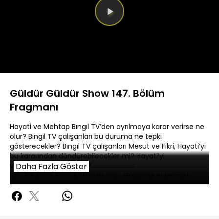
Videoyu
Oynat
Güldür Güldür Show 147. Bölüm
Fragmanı
Hayati ve Mehtap Bıngıl TV’den ayrılmaya karar verirse ne
olur? Bıngıl TV çalışanları bu duruma ne tepki
gösterecekler? Bıngıl TV çalışanları Mesut ve Fikri, Hayati’yi
bu kararından döndürebilecekler mi? Hayati’yi
vazgeçirmenin yolu ne?
Daha Fazla Göster
Sao Paulo’da Sivas köftecisi açıp, Gülşen’le evlenmek
isteyen Turkish Bilal’e Brezilyalılar engel olursa neler
yaşanır? Brezilya devlet memuru Mesut ve Çılgın Profesör
Şevket’in de işlerin içine karıştığı fenomen dizi Sambalı
Konak’ta bakalım Bilal mutluluğa kavuşabilecek mi?