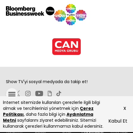
Show TV'yi sosyal medyada da takip et!
İnternet sitemizde kullanılan çerezlerle ilgili bilgi
x
almak ve tercihlerinizi yönetmek için
Çerez
Politikası
, daha fazla bilgi için
Aydınlatma
Metni
sayfalarını ziyaret edebilirsiniz. Sitemizi
Kabul Et
Copyright 2026 Show Televizyon Yayıncılık A.Ş.
kullanarak çerezleri kullanmamızı kabul edersiniz.
ANASAYFA
DİZİLER
CANLI
PROGRAMLAR
YAYIN AKIŞI