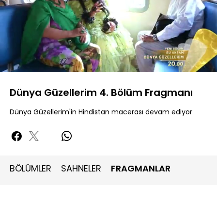
Yüklendi
:
94.71%
Sesi
Oynatma
360P
Aç
Hızı
Dünya Güzellerim 4. Bölüm Fragmanı
Dünya Güzellerim'in Hindistan macerası devam ediyor
BÖLÜMLER
SAHNELER
FRAGMANLAR