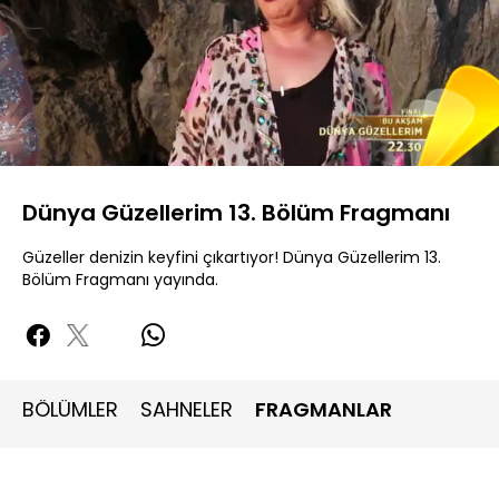
Yüklendi
:
93.46%
Sesi
Oynatma
360P
Aç
Hızı
Dünya Güzellerim 13. Bölüm Fragmanı
Güzeller denizin keyfini çıkartıyor! Dünya Güzellerim 13.
Bölüm Fragmanı yayında.
BÖLÜMLER
SAHNELER
FRAGMANLAR