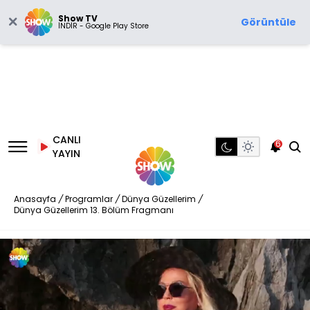
Show TV
Görüntüle
İNDİR - Google Play Store
CANLI
6
YAYIN
Anasayfa
/
Programlar
/
Dünya Güzellerim
/
Dünya Güzellerim 13. Bölüm Fragmanı