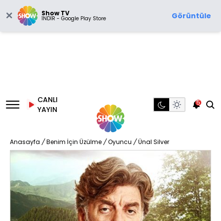
Show TV
Görüntüle
İNDİR - Google Play Store
CANLI
5
YAYIN
Anasayfa
/
Benim İçin Üzülme
/
Oyuncu
/
Ünal Silver