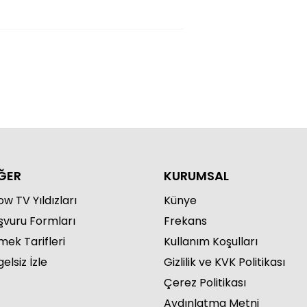
ĞER
KURUMSAL
w TV Yıldızları
Künye
şvuru Formları
Frekans
mek Tarifleri
Kullanım Koşulları
elsiz İzle
Gizlilik ve KVK Politikası
Çerez Politikası
Aydınlatma Metni