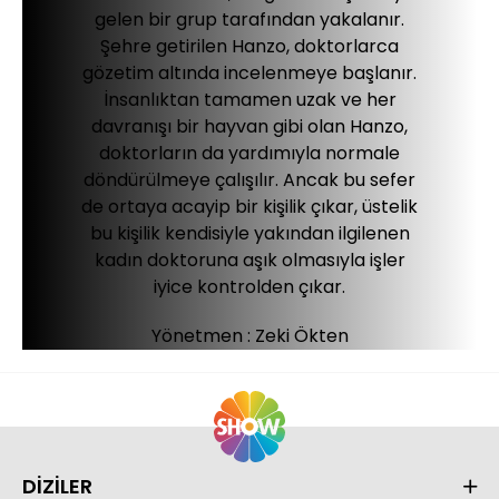
gelen bir grup tarafından yakalanır.
Şehre getirilen Hanzo, doktorlarca
gözetim altında incelenmeye başlanır.
İnsanlıktan tamamen uzak ve her
davranışı bir hayvan gibi olan Hanzo,
doktorların da yardımıyla normale
döndürülmeye çalışılır. Ancak bu sefer
de ortaya acayip bir kişilik çıkar, üstelik
bu kişilik kendisiyle yakından ilgilenen
kadın doktoruna aşık olmasıyla işler
iyice kontrolden çıkar.
Yönetmen :
Zeki Ökten
DİZİLER