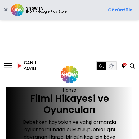
Show TV
Görüntüle
İNDİR - Google Play Store
CANLI
5
YAYIN
Hanzo
Filmi Hikayesi ve
Oyuncuları
Bebekken kaybolan ve vahşi ormanda
ayılar tarafından büyütülüp, onlar gibi
davranan Hanzo, bir gün kazı için köye