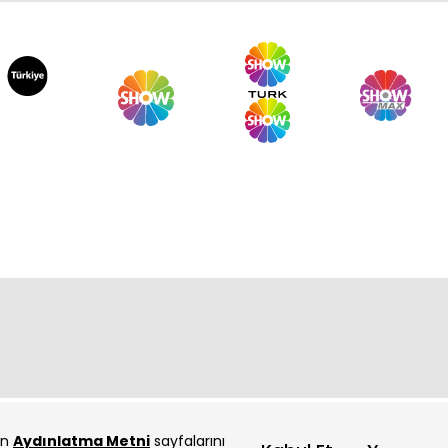
o 28. Bölüm
o 27. Bölüm
çin
Aydınlatma Metni
sayfalarını