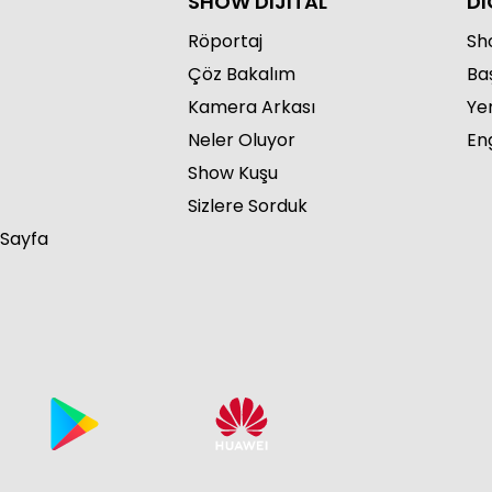
SHOW DİJİTAL
Dİ
Röportaj
Sho
Çöz Bakalım
Ba
Kamera Arkası
Ye
Ram
Neler Oluyor
Eng
Show Kuşu
Sizlere Sorduk
 Sayfa
Ram