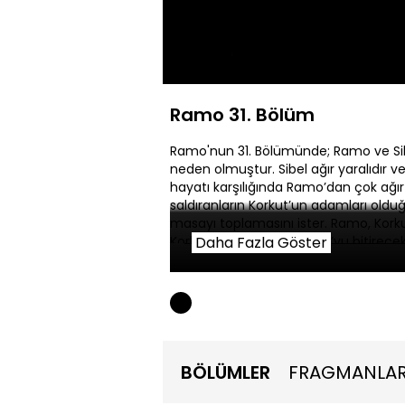
Yüklendi
:
0.64%
Sesi
Aç
Ramo 31. Bölüm
Ramo'nun 31. Bölümünde; Ramo ve Sib
neden olmuştur. Sibel ağır yaralıdır ve 
hayatı karşılığında Ramo’dan çok ağı
saldıranların Korkut’un adamları old
masayı toplamasını ister. Ramo, Korku
Korkut’un elinde de Ramo’yu bitirece
Daha Fazla Göster
kalmamıştır.
BÖLÜMLER
FRAGMANLA