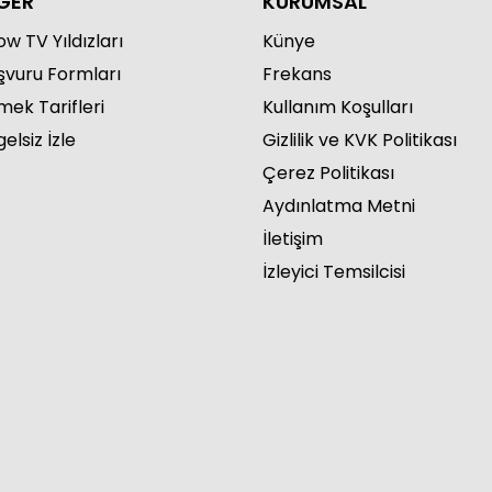
ĞER
KURUMSAL
w TV Yıldızları
Künye
şvuru Formları
Frekans
mek Tarifleri
Kullanım Koşulları
o 30. Bölüm
elsiz İzle
Gizlilik ve KVK Politikası
Çerez Politikası
Aydınlatma Metni
İletişim
İzleyici Temsilcisi
o 29. Bölüm