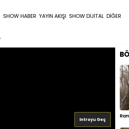
R
SHOW HABER
YAYIN AKIŞI
SHOW DİJİTAL
DİĞER
m
BÖ
Ram
Introyu Geç