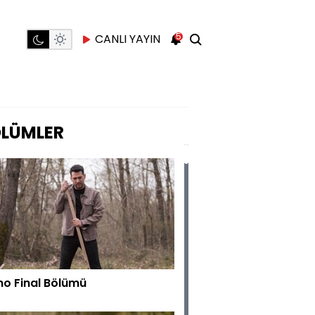
5
CANLI YAYIN
LÜMLER
o Final Bölümü