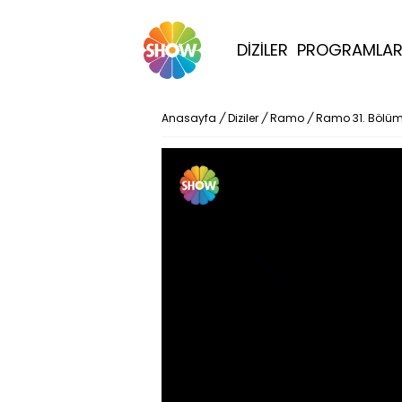
DİZİLER
PROGRAMLA
Anasayfa
/
Diziler
/
Ramo
/
Ramo 31. Bölü