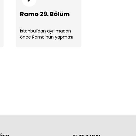
Ramo 29. Bölüm
İstanbul’dan ayrılmadan
önce Ramo’nun yapması
o 33. Bölüm
gereken son bir şey
kalmıştır. ...
o 32. Bölüm