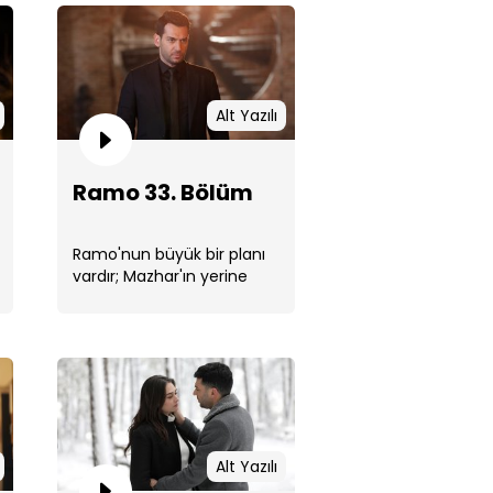
Alt Yazılı
o 35. Bölüm
Ramo 33. Bölüm
Ramo'nun büyük bir planı
vardır; Mazhar'ın yerine
İstanbul'un patronu olmak.
Patronların ...
o 34. Bölüm
Alt Yazılı