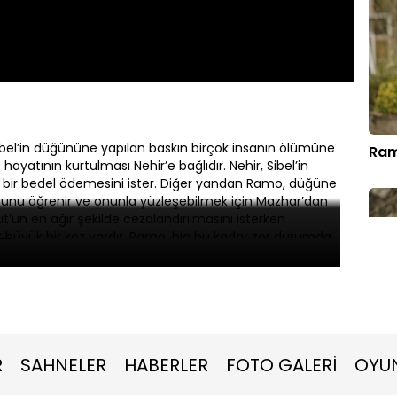
Oynatma
Altyazılar
Hızı
el’in düğününe yapılan baskın birçok insanın ölümüne
Ram
hayatının kurtulması Nehir’e bağlıdır. Nehir, Sibel’in
r bir bedel ödemesini ister. Diğer yandan Ramo, düğüne
uğunu öğrenir ve onunla yüzleşebilmek için Mazhar’dan
t’un en ağır şekilde cezalandırılmasını isterken
k büyük bir koz vardır. Ramo, hiç bu kadar zor durumda
Ram
R
SAHNELER
HABERLER
FOTO GALERİ
OYU