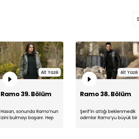
Ram
Alt Yazılı
Alt Yazılı
Ramo 39. Bölüm
Ramo 38. Bölüm
Hasan, sonunda Ramo’nun
Şerif’in attığı beklenmedik
Ram
izini bulmayı başarır. Hep
adımlar Ramo’yu büyük bir
birlikte harekete geçerler.
tehlikenin eşiğine getirir.
Ama Şerif de onları
beklemektedir. ...