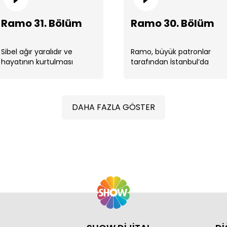
Ramo 31. Bölüm
Ramo 30. Bölüm
Sibel ağır yaralıdır ve
Ramo, büyük patronlar
hayatının kurtulması
tarafından İstanbul’da
Ram
Nehir’e bağlıdır. Nehir,
nizam ve intizamı yeniden
Sibel’in hayatı ...
kurmak için görevlendirilir.
...
DAHA FAZLA GÖSTER
Ram