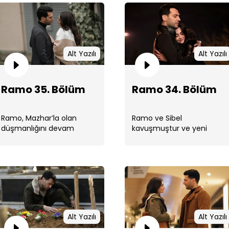
Alt Yazılı
Alt Yazılı
Ram
Ramo 35. Bölüm
Ramo 34. Bölüm
Ramo, Mazhar’la olan
Ramo ve Sibel
düşmanlığını devam
kavuşmuştur ve yeni
ettirecek midir? Yoksa
evlerinde büyük bir
diğer patronların yüzünü ...
kutlama ile nikah kıyılır.
Ram
Alt Yazılı
Alt Yazılı