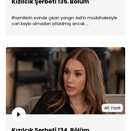
Kızılcık Şerbeti 135. Bölüm
İlhamilerin evinde çıkan yangın Asil’in müdahalesiyle
can kaybı olmadan atlatılmış ancak ...
Alt Yazılı
Kızılcık Şerbeti 134. Bölüm