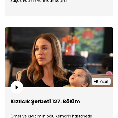
Başak, Fatih'in yanından kaçırılır.
Alt Yazılı
Kızılcık Şerbeti 127. Bölüm
Ömer ve Kıvılcım’ın oğlu Kemal’in hastanede