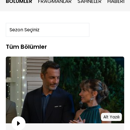
BÖLÜMLER
FRAGMANLAR
SAHNELER
HABERLE
Tüm Bölümler
Alt Yazılı