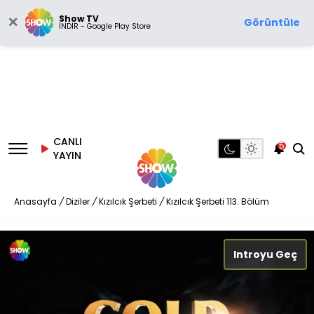
Show TV
Görüntüle
İNDİR - Google Play Store
CANLI
5
YAYIN
Anasayfa
/
Diziler
/
Kızılcık Şerbeti
/
Kızılcık Şerbeti 113. Bölüm
Introyu Geç