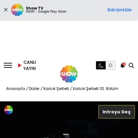
Show TV
Görüntüle
İNDİR - Google Play Store
CANLI
9
YAYIN
Anasayfa
/
Diziler
/
Kızılcık Şerbeti
/
Kızılcık Şerbeti 112. Bölüm
Introyu Geç