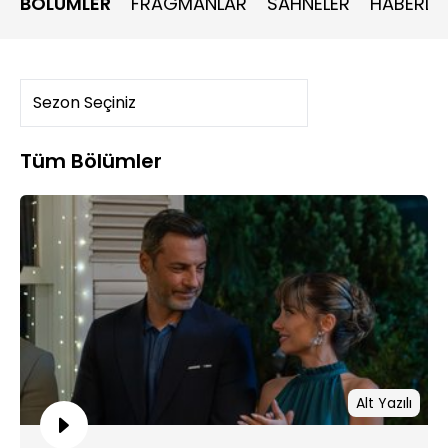
BÖLÜMLER
FRAGMANLAR
SAHNELER
HABERLE
Kıvılcım, Asil’in de yardımıyla kazanın sorumlusunu ortaya
çıkarmaya çalışacaktır. Nilay dayanamayıp gördüklerini,
duyduklarını Mustafa’ya anlatır. Bunun üzerine Mustafa,
herşeyden haberi olan Asil’in karşısına dikilir...
Tüm Bölümler
Alt Yazılı