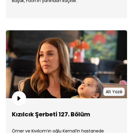
Başak, Fatih'in yanından kaçırılır.
Alt Yazılı
Kızılcık Şerbeti 127. Bölüm
Ömer ve Kıvılcım’ın oğlu Kemal’in hastanede