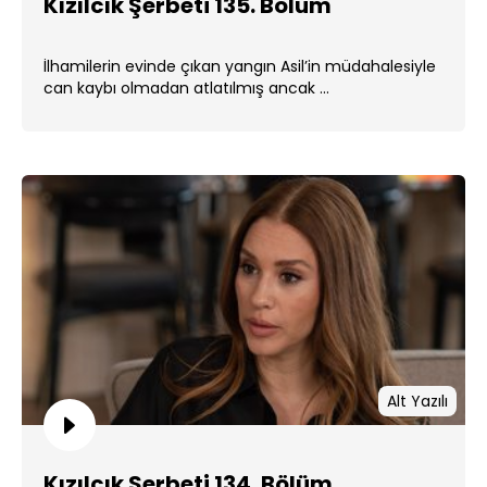
Kızılcık Şerbeti 135. Bölüm
İlhamilerin evinde çıkan yangın Asil’in müdahalesiyle
can kaybı olmadan atlatılmış ancak ...
Alt Yazılı
Kızılcık Şerbeti 134. Bölüm