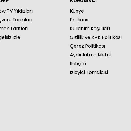
ĞER
KURUMSAL
w TV Yıldızları
Künye
şvuru Formları
Frekans
mek Tarifleri
Kullanım Koşulları
elsiz İzle
Gizlilik ve KVK Politikası
lcık Şerbeti 129. Bölüm
Çerez Politikası
Aydınlatma Metni
İletişim
İzleyici Temsilcisi
lcık Şerbeti 128. Bölüm