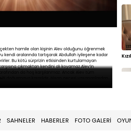
Oynatma
Altyazılar
Hızı
Gerçekten hamile olan kişinin Alev olduğunu öğrenmek
yu kendi aralarında tartışarak Abdullah iyileşene kadar
Kızı
rler. Bu kötü sürprizin etkisinden kurtulamayan
arşısına çıkmaktan kendini alı koyamaz.Alev’in
tarafından da hoş karşılanmaz. Ancak Alev tüm
eği doğurmaya kararlıdır. Nişan gecesi yaşananlardan
 Görkem birlikteliğini kesinlikle bitirme kararı
vam etmekte, Nursema’nın bu konudaki rahatsızlığı da
şça çok büyük bir kadınla birlikte olduğundan babasıyla
runda değildir.Hastalığı atlatarak odasından çıkan
aya kararlıdır.
Kızı
R
SAHNELER
HABERLER
FOTO GALERİ
OYU