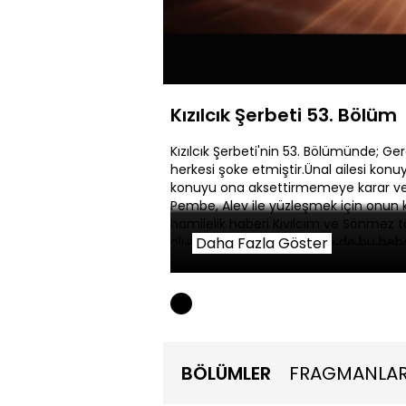
Yüklendi
:
0.47%
Sessiz
Kızılcık Şerbeti 53. Bölüm
Kızılcık Şerbeti'nin 53. Bölümünde; 
herkesi şoke etmiştir.Ünal ailesi konu
konuyu ona aksettirmemeye karar veri
Pembe, Alev ile yüzleşmek için onun k
hamilelik haberi Kıvılcım ve Sönmez 
olumsuzluklara karşın yine de bu beb
Daha Fazla Göster
çok etkilenen Görkem’in ailesi, Fatih ve
alırlar.Umut’un depresyon durumu de
iyiden iyiye artmaktadır.Kendinden ya
arası açılan Metehan’ın ise dünya umu
Abdullah tüm hakimiyeti tekrar ele alm
BÖLÜMLER
FRAGMANLA