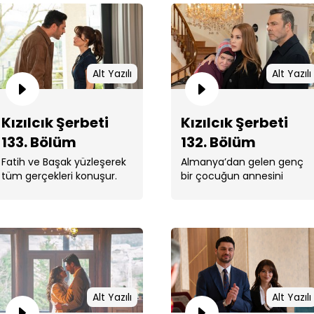
Alt Yazılı
Alt Yazılı
Kızı
Kızılcık Şerbeti
Kızılcık Şerbeti
133. Bölüm
132. Bölüm
Fatih ve Başak yüzleşerek
Almanya’dan gelen genç
tüm gerçekleri konuşur.
bir çocuğun annesini
arama durumu, Ünal eve
bomba gibi düşmüştür.
Kızı
Alt Yazılı
Alt Yazılı