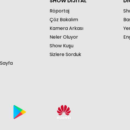
SHOW DİJİTAL
Dİ
Röportaj
Sho
Çöz Bakalım
Ba
Kamera Arkası
Ye
Neler Oluyor
Eng
Kızı
Show Kuşu
Sizlere Sorduk
 Sayfa
Kızı