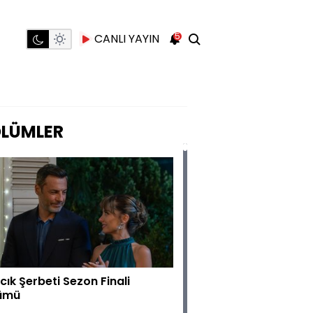
5
CANLI YAYIN
LÜMLER
lcık Şerbeti Sezon Finali
ümü