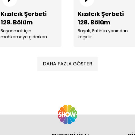
Kızılcık Şerbeti
Kızılcık Şerbeti
129. Bölüm
128. Bölüm
Boşanmak için
Başak, Fatih'in yanından
mahkemeye giderken
kaçırılır.
Başak’ı, Fatih’in yanından
Kızı
kaçırtan kişi Fatih’ten
başkası değildir. ...
DAHA FAZLA GÖSTER
Kızı