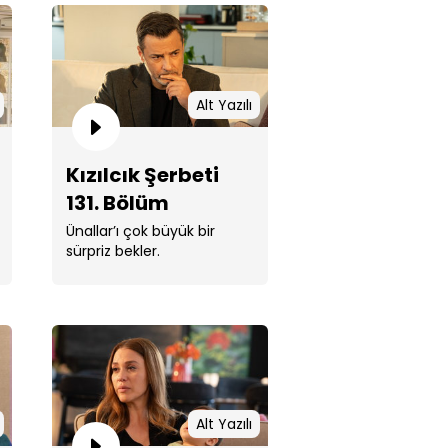
Alt Yazılı
lcık Şerbeti 133. Bölüm
Kızılcık Şerbeti
131. Bölüm
Ünallar’ı çok büyük bir
sürpriz bekler.
lcık Şerbeti 132. Bölüm
Alt Yazılı