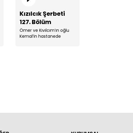
Kızılcık Şerbeti
127. Bölüm
Ömer ve Kıvılcım’ın oğlu
Kemal’in hastanede
karışmış olduğu
lcık Şerbeti 131. Bölüm
netleştiğinde her ikisi de
büyük darbe alırlar. ...
lcık Şerbeti 130. Bölüm