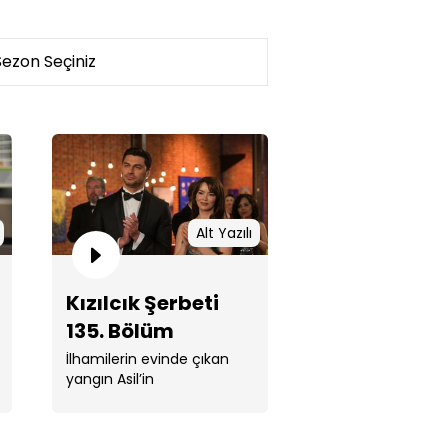
lcık Şerbeti 135. Bölüm
Alt Yazılı
Kızılcık Şerbeti
135. Bölüm
İlhamilerin evinde çıkan
yangın Asil’in
lcık Şerbeti 134. Bölüm
müdahalesiyle can kaybı
olmadan atlatılmış ancak
...