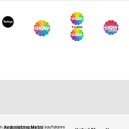
lcık Şerbeti 127. Bölüm
lcık Şerbeti 126. Bölüm
çin
Aydınlatma Metni
sayfalarını