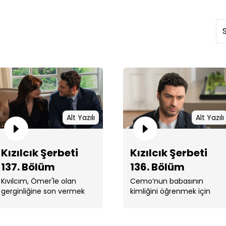
Kızı
Alt Yazılı
Alt Yazılı
Kızılcık Şerbeti
Kızılcık Şerbeti
137. Bölüm
136. Bölüm
Kıvılcım, Ömer'le olan
Cemo’nun babasının
gerginliğine son vermek
kimliğini öğrenmek için
Kızı
için harekete geçer.
yanıp tutuşan Fatih,
Başak’ı takip etmiş onu ...