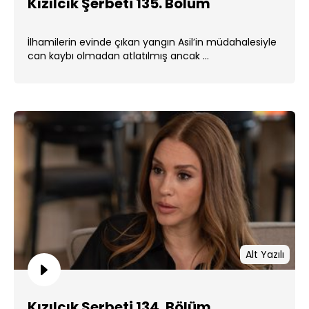
Kızılcık Şerbeti 135. Bölüm
İlhamilerin evinde çıkan yangın Asil’in müdahalesiyle
can kaybı olmadan atlatılmış ancak ...
Alt Yazılı
Kızılcık Şerbeti 134. Bölüm