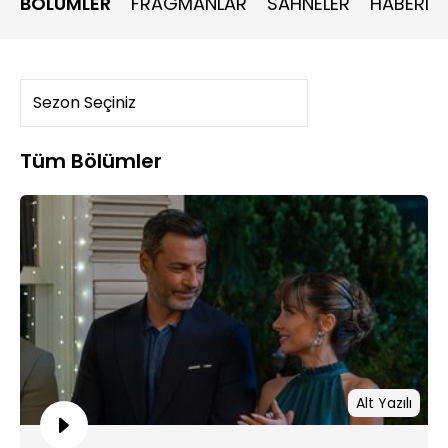
BÖLÜMLER
FRAGMANLAR
SAHNELER
HABERLE
kaybolmasından işkillenen Doğa dayanamayıp onu takip
edecek ve hiç beklemediği bir sürpriz ile karşılaşacaktır.
Umutlar’ın sorunlarını konuşmak için buluşan Alev ve
Abdullah’ı gören Mustafa durumdan şüphelenecek, Nilay
ile bir oyun kurarak bu işin aslını öğrenmeye çalışacaksa
da kendini berbat bir duruma düşürecektir.
Tüm Bölümler
Alt Yazılı