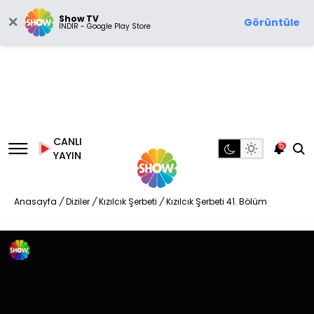
Show TV
Görüntüle
İNDİR - Google Play Store
CANLI
5
YAYIN
Anasayfa
/
Diziler
/
Kızılcık Şerbeti
/
Kızılcık Şerbeti 41. Bölüm
Introyu Geç