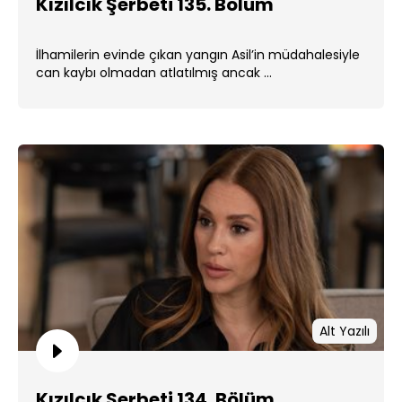
Kızılcık Şerbeti 135. Bölüm
İlhamilerin evinde çıkan yangın Asil’in müdahalesiyle
can kaybı olmadan atlatılmış ancak ...
Alt Yazılı
Kızılcık Şerbeti 134. Bölüm