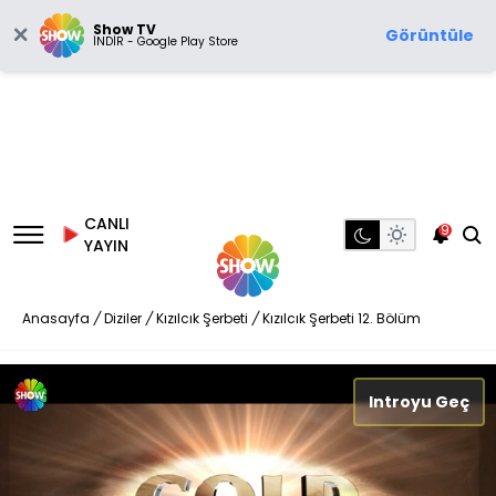
Show TV
Görüntüle
İNDİR - Google Play Store
CANLI
9
YAYIN
Anasayfa
/
Diziler
/
Kızılcık Şerbeti
/
Kızılcık Şerbeti 12. Bölüm
Introyu Geç