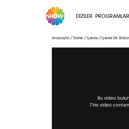
DİZİLER
PROGRAMLA
Anasayfa
/
Diziler
/
İçerde
/
İçerde 38. Bölü
Bu video bulu
This video conten