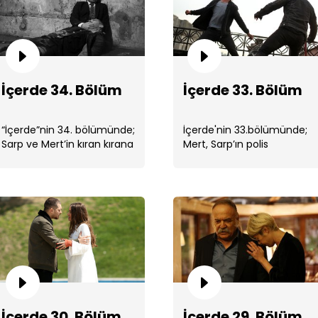
İçerde 34. Bölüm
İçerde 33. Bölüm
İçe
“İçerde”nin 34. bölümünde;
İçerde'nin 33.bölümünde;
Sarp ve Mert’in kıran kırana
Mert, Sarp’ın polis
geçen düellosu, ikisinin de
olduğunu öğrenmiştir.
kurtulmasıyla sonuçlanır. ...
İçe
İçerde 30. Bölüm
İçerde 29. Bölüm