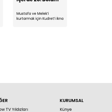
Mustafa ve Melek’i
kurtarmak için Kudret’i ikna
etmek üzere evine gider
rde 31. Bölüm
rde 30. Bölüm
ĞER
KURUMSAL
w TV Yıldızları
Künye