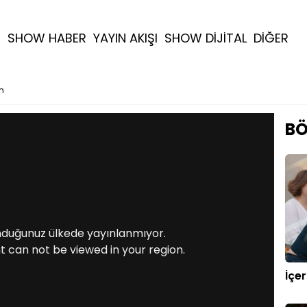
R
SHOW HABER
YAYIN AKIŞI
SHOW DİJİTAL
DİĞER
m
BÖ
nduğunuz ülkede yayınlanmıyor.
t can not be viewed in your region.
İçe