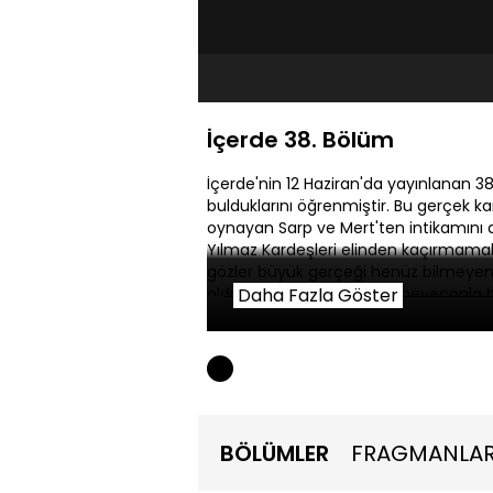
İçerde 38. Bölüm
İçerde'nin 12 Haziran'da yayınlanan 38
bulduklarını öğrenmiştir. Bu gerçek k
oynayan Sarp ve Mert'ten intikamını al
Yılmaz Kardeşleri elinden kaçırmamak 
gözler büyük gerçeği henüz bilmeyen E
olduğunu öğreneceği an heyecanla be
Daha Fazla Göster
kanıtlamanın bir yolunu keşfeder. Bu 
beklenmedik bir anda yardım ister.
BÖLÜMLER
FRAGMANLA