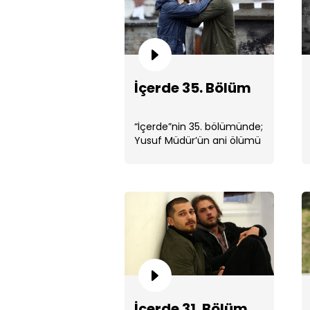
İçerde 35. Bölüm
“İçerde”nin 35. bölümünde;
Yusuf Müdür’ün ani ölümü
ile sarsılan Sarp, büyük bir
yıkım yaşar. ...
İçerde 31. Bölüm