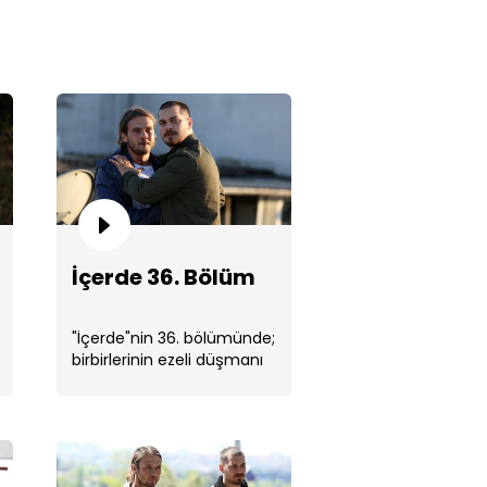
rde 35. Bölüm
İçerde 36. Bölüm
"İçerde"nin 36. bölümünde;
birbirlerinin ezeli düşmanı
olan Sarp ve Mert, büyük
gerçeği öğrenmişlerdir. ...
rde 34. Bölüm