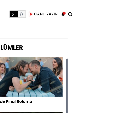
10
CANLI YAYIN
LÜMLER
rde Final Bölümü