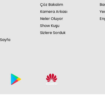
Çöz Bakalım
Ba
Kamera Arkası
Ye
Neler Oluyor
Eng
Show Kuşu
İçe
Sizlere Sorduk
 Sayfa
İçe