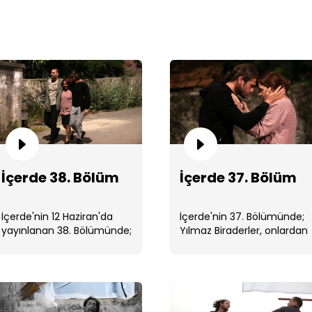
İçe
İçerde 38. Bölüm
İçerde 37. Bölüm
İçerde'nin 12 Haziran'da
İçerde'nin 37. Bölümünde;
yayınlanan 38. Bölümünde;
Yılmaz Biraderler, onlardan
Celal, Yılmaz Kardeşlerin
çocukluklarını çalan Celal’e
birbirlerini bulduklarını
karşı ...
İçe
öğrenmiştir. ...