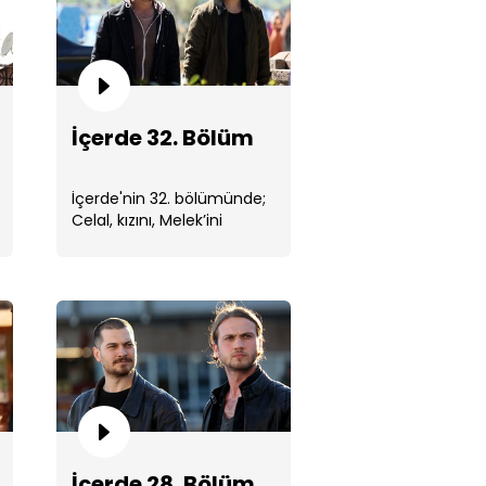
İçerde 32. Bölüm
rde 33. Bölüm
İçerde'nin 32. bölümünde;
Celal, kızını, Melek’ini
elinden alan Kudret’i
hemen öldürmek ...
rde 32. Bölüm
İçerde 28. Bölüm