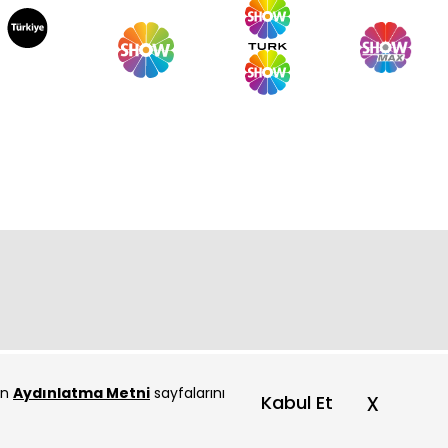
rde 27. Bölüm
rde 26. Bölüm
çin
Aydınlatma Metni
sayfalarını
x
Kabul Et