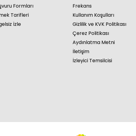
şvuru Formları
Frekans
mek Tarifleri
Kullanım Koşulları
elsiz İzle
Gizlilik ve KVK Politikası
Çerez Politikası
rde 29. Bölüm
Aydınlatma Metni
İletişim
İzleyici Temsilcisi
rde 28. Bölüm