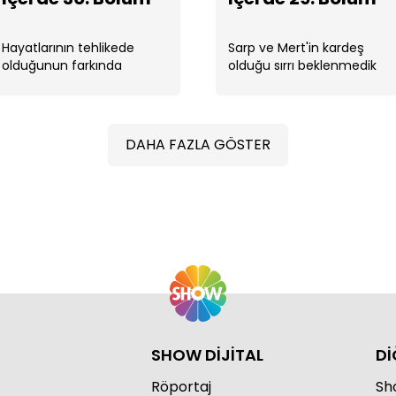
Hayatlarının tehlikede
Sarp ve Mert'in kardeş
olduğunun farkında
olduğu sırrı beklenmedik
olmayan Yılmaz kardeşler
biri tarafından öğreniliyor
ilk defa gerçeğe bu kadar
İçe
yakındır. ...
DAHA FAZLA GÖSTER
İçe
SHOW DİJİTAL
Dİ
Röportaj
Sho