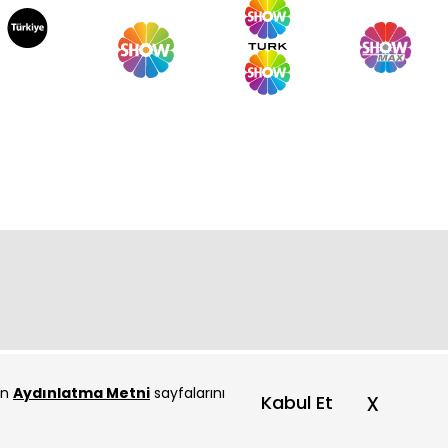
rde 27. Bölüm
rde 26. Bölüm
çin
Aydınlatma Metni
sayfalarını
x
Kabul Et