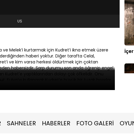
US
 ve Melek’i kurtarmak için Kudret’i ikna etmek üzere
İçe
nderdiğinden haberi yoktur. Diğer tarafta Celal,
t’i ve kim varsa herkesi öldürtmek için çoktan
keden habersizdir. Sarp durumu son anda öğrenip engel
an Kudret’e yaptıklarından dolayı çok öfkelidir. Onu
 Fulya’yı kullanarak Kudret’e büyük bir tuzak hazırlar.
İçe
R
SAHNELER
HABERLER
FOTO GALERİ
OYU