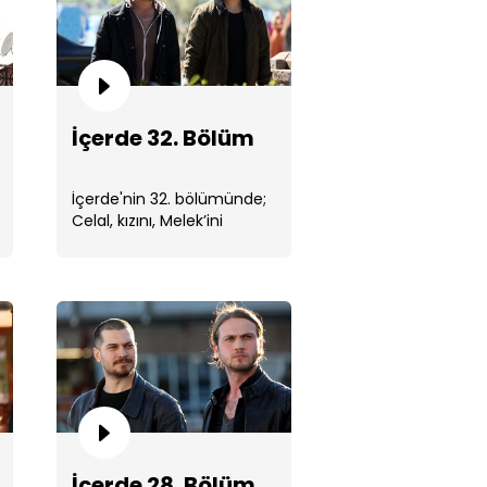
İçerde 32. Bölüm
rde 34. Bölüm
İçerde'nin 32. bölümünde;
Celal, kızını, Melek’ini
elinden alan Kudret’i
hemen öldürmek ...
rde 33. Bölüm
İçerde 28. Bölüm