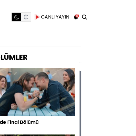
9
CANLI YAYIN
LÜMLER
rde Final Bölümü