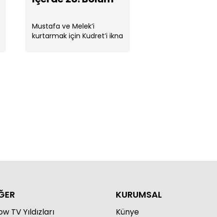
Mustafa ve Melek’i
kurtarmak için Kudret’i ikna
etmek üzere evine gider
rde 32. Bölüm
rde 31. Bölüm
ĞER
KURUMSAL
w TV Yıldızları
Künye