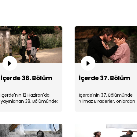
İçe
İçerde 38. Bölüm
İçerde 37. Bölüm
İçerde'nin 12 Haziran'da
İçerde'nin 37. Bölümünde;
yayınlanan 38. Bölümünde;
Yılmaz Biraderler, onlardan
Celal, Yılmaz Kardeşlerin
çocukluklarını çalan Celal’e
birbirlerini bulduklarını
karşı ...
İçe
öğrenmiştir. ...