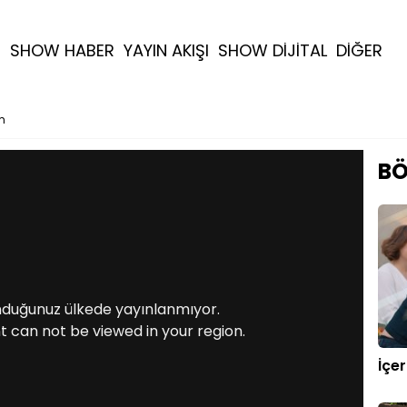
R
SHOW HABER
YAYIN AKIŞI
SHOW DİJİTAL
DİĞER
m
BÖ
nduğunuz ülkede yayınlanmıyor.
t can not be viewed in your region.
İçe