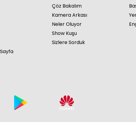
Çöz Bakalım
Ba
Kamera Arkası
Ye
Neler Oluyor
Eng
Show Kuşu
İçe
Sizlere Sorduk
 Sayfa
İçe