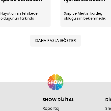
Hayatlarının tehlikede
Sarp ve Mert'in kardeş
olduğunun farkında
olduğu sırrı beklenmedik
olmayan Yılmaz kardeşler
biri tarafından öğreniliyor
ilk defa gerçeğe bu kadar
İçe
yakındır. ...
DAHA FAZLA GÖSTER
İçe
SHOW DİJİTAL
Dİ
Röportaj
Sho