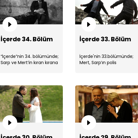
İçerde 34. Bölüm
İçerde 33. Bölüm
İçe
“İçerde”nin 34. bölümünde;
İçerde'nin 33.bölümünde;
Sarp ve Mert’in kıran kırana
Mert, Sarp’ın polis
geçen düellosu, ikisinin de
olduğunu öğrenmiştir.
kurtulmasıyla sonuçlanır. ...
İçe
İçerde 30. Bölüm
İçerde 29. Bölüm