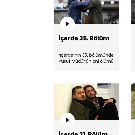
İçerde 35. Bölüm
“İçerde”nin 35. bölümünde;
Yusuf Müdür’ün ani ölümü
ile sarsılan Sarp, büyük bir
yıkım yaşar. ...
İçerde 31. Bölüm