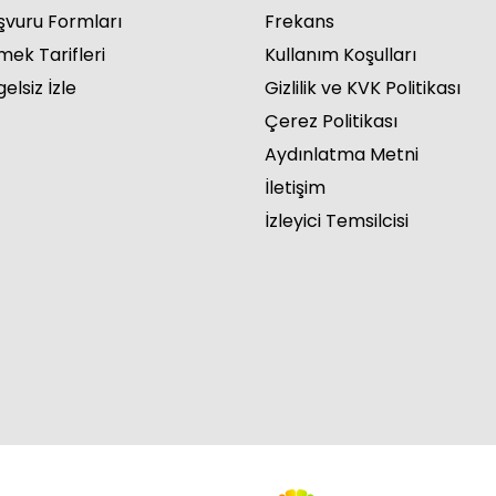
şvuru Formları
Frekans
mek Tarifleri
Kullanım Koşulları
elsiz İzle
Gizlilik ve KVK Politikası
Çerez Politikası
rde 30. Bölüm
Aydınlatma Metni
İletişim
İzleyici Temsilcisi
rde 29. Bölüm