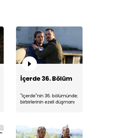
rde 36. Bölüm
İçerde 36. Bölüm
"İçerde"nin 36. bölümünde;
birbirlerinin ezeli düşmanı
olan Sarp ve Mert, büyük
gerçeği öğrenmişlerdir. ...
rde 35. Bölüm