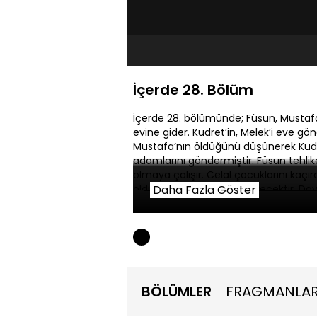
İçerde 28. Bölüm
İçerde 28. bölümünde; Füsun, Mustafa
evine gider. Kudret’in, Melek’i eve gö
Mustafa’nın öldüğünü düşünerek Kudre
adamlarını göndermiştir. Füsun tehli
olmaya çalışır. Celal çocuklarını kaçır
öldürmeden rahat etmeyecektir. Davut,
Daha Fazla Göster
BÖLÜMLER
FRAGMANLA