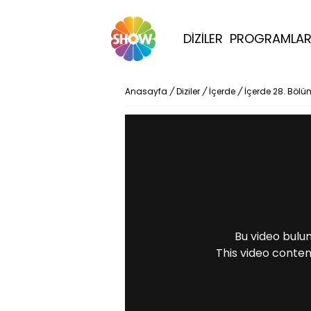
DİZİLER
PROGRAMLA
Anasayfa
/
Diziler
/
İçerde
/
İçerde 28. Bölü
Bu video bulu
This video conten