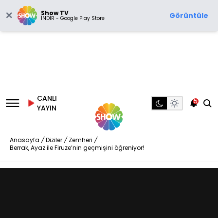
Show TV
Görüntüle
İNDİR - Google Play Store
CANLI
5
YAYIN
Anasayfa
/
Diziler
/
Zemheri
/
Berrak, Ayaz ile Firuze’nin geçmişini öğreniyor!