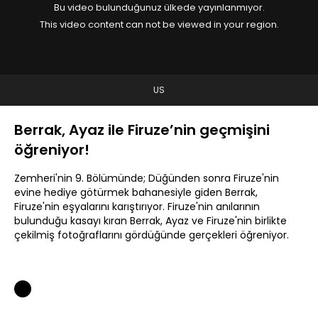
Bu video bulunduğunuz ülkede yayınlanmıyor.
This video content can not be viewed in your region.
US
Berrak, Ayaz ile Firuze’nin geçmişini
öğreniyor!
Zemheri'nin 9. Bölümünde; Düğünden sonra Firuze'nin
evine hediye götürmek bahanesiyle giden Berrak,
Firuze'nin eşyalarını karıştırıyor. Firuze'nin anılarının
bulunduğu kasayı kıran Berrak, Ayaz ve Firuze'nin birlikte
çekilmiş fotoğraflarını gördüğünde gerçekleri öğreniyor.