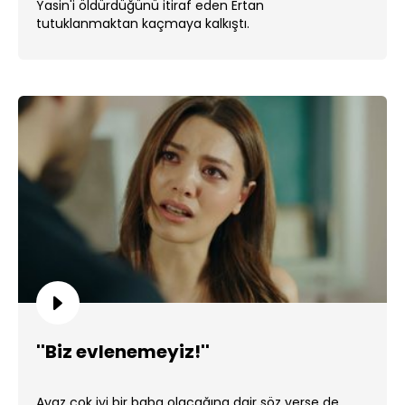
Yasin'i öldürdüğünü itiraf eden Ertan
tutuklanmaktan kaçmaya kalkıştı.
''Biz evlenemeyiz!''
Ayaz çok iyi bir baba olacağına dair söz verse de