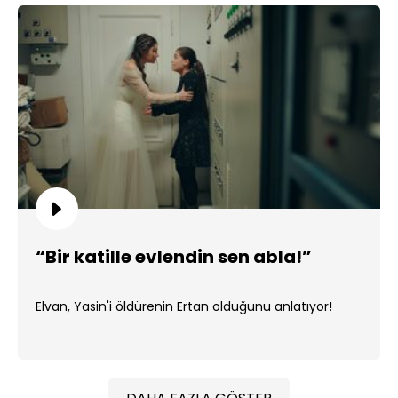
“Bir katille evlendin sen abla!”
Elvan, Yasin'i öldürenin Ertan olduğunu anlatıyor!