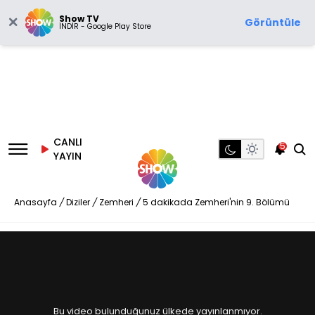
Show TV
Görüntüle
İNDİR - Google Play Store
CANLI
5
YAYIN
Anasayfa
/
Diziler
/
Zemheri
/
5 dakikada Zemheri'nin 9. Bölümü
Bu video bulunduğunuz ülkede yayınlanmıyor.