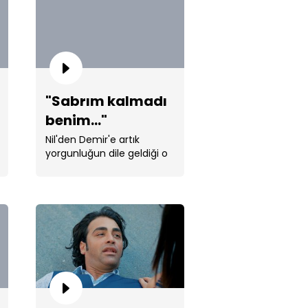
"Sabrım kalmadı
benim..."
l'i bikiniyle gören kıskanç Neco
Nil'den Demir'e artık
yorgunluğun dile geldiği o
cümleler sarf edildi... ...
 Çikolata bulun bana!