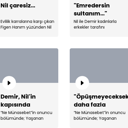
Nil çaresiz...
"Emredersin
sultanım..."
Evlilik karralarına karşı çıkan
Nil ile Demir kadınlarla
Figen Hanım yüzünden Nil
erkekler tarafını
çaresiz... ...
birleştirmek için yeni
planlar yaptı
Dem
Demir, Nil'in
"Öpüşmeyecekse
kapısında
daha fazla
'Dem
bakışmayalım"
“Ne Münasebet”in onuncu
“Ne Münasebet”in onuncu
bölümünde; Yaşanan
bölümünde; Yaşanan
olaylar ...
olaylar ...