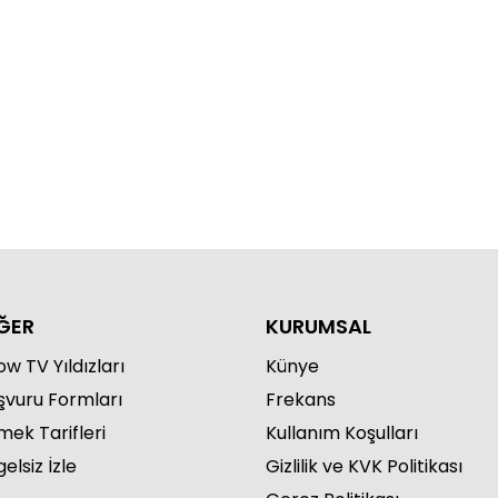
r sonunda aşkını itiraf etti!
ĞER
KURUMSAL
w TV Yıldızları
Künye
şvuru Formları
Frekans
mek Tarifleri
Kullanım Koşulları
elsiz İzle
Gizlilik ve KVK Politikası