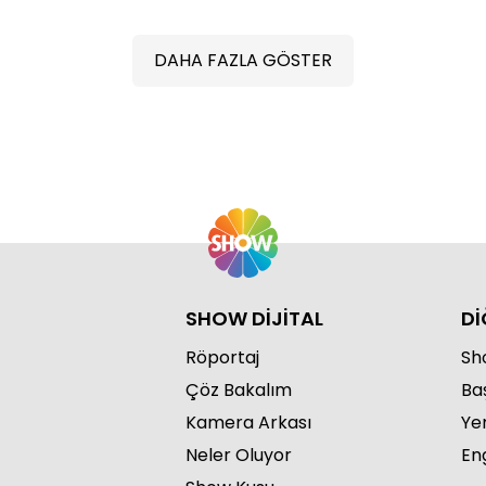
DAHA FAZLA GÖSTER
Demi
SHOW DİJİTAL
Dİ
Röportaj
Sho
Çöz Bakalım
Ba
Kamera Arkası
Ye
Neler Oluyor
Eng