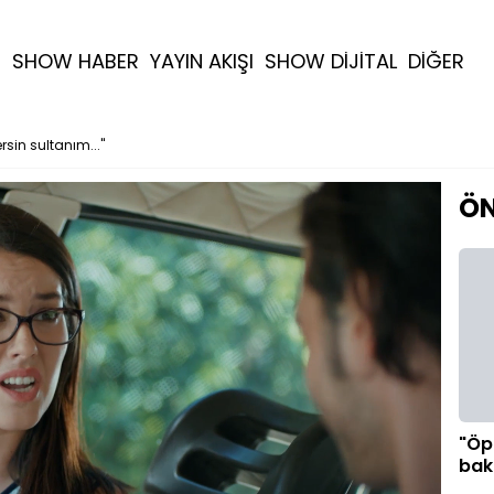
R
SHOW HABER
YAYIN AKIŞI
SHOW DİJİTAL
DİĞER
sin sultanım..."
ÖN
"Öp
bak