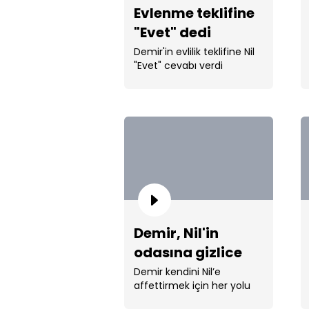
Evlenme teklifine
"Evet" dedi
Demir'in evlilik teklifine Nil
"Evet" cevabı verdi
Demir, Nil'in
odasına gizlice
girerse
Demir kendini Nil’e
affettirmek için her yolu
deniyor...