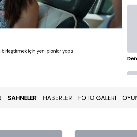
Oynatma
1080P
Hızı
ı birleştirmek için yeni planlar yaptı
Demi
R
SAHNELER
HABERLER
FOTO GALERİ
OYU
Erk