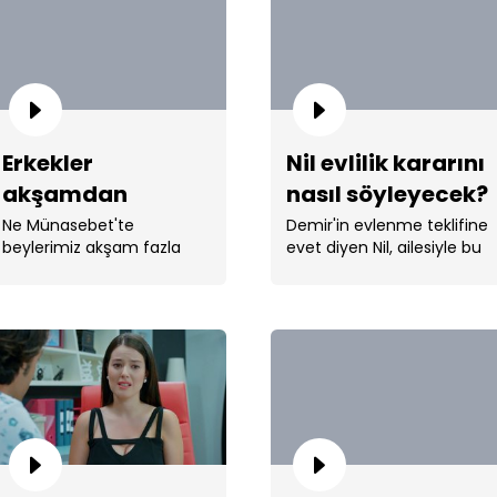
Erkekler
Nil evlilik kararını
akşamdan
nasıl söyleyecek?
Çisi
kalmalar
Ne Münasebet'te
Demir'in evlenme teklifine
beylerimiz akşam fazla
evet diyen Nil, ailesiyle bu
kaçırdılar... Öyle böyle değil
gerçeği nasıl
bildiğin Hangover. ...
paylaşacağını
düşünmekte. ...
Nil: