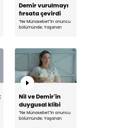
Demir vurulmayı
fırsata çevirdi
“Ne Münasebet”in onuncu
bölümünde; Yaşanan
olaylar ...
ir, Nil'i düşmeden yakaladı!
k
Nil ve Demir'in
duygusal klibi
ir seni seviyor kızım'
“Ne Münasebet”in onuncu
bölümünde; Yaşanan
olaylar ...