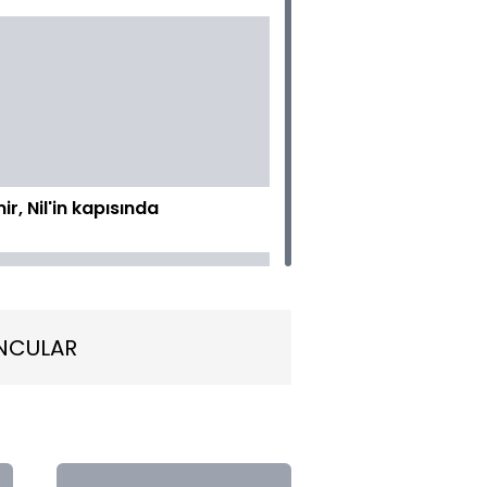
r, Nil'in kapısında
NCULAR
ekler akşamdan kalmalar