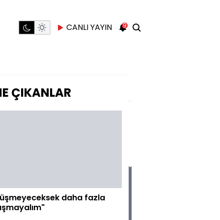
9
CANLI YAYIN
E ÇIKANLAR
üşmeyeceksek daha fazla
ışmayalım"