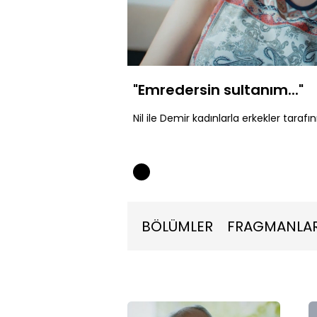
Yüklendi
:
23.49%
Sessiz
"Emredersin sultanım..."
Nil ile Demir kadınlarla erkekler tarafın
BÖLÜMLER
FRAGMANLA