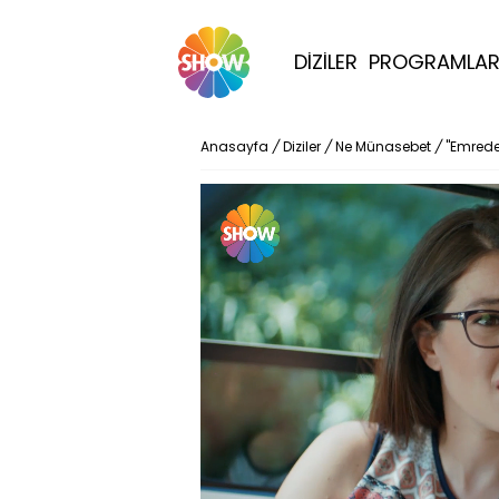
DİZİLER
PROGRAMLA
Anasayfa
/
Diziler
/
Ne Münasebet
/
"Emreder